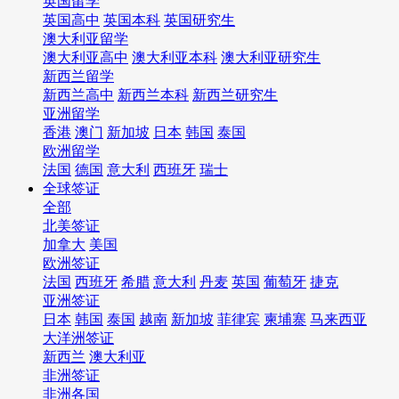
英国留学
英国高中
英国本科
英国研究生
澳大利亚留学
澳大利亚高中
澳大利亚本科
澳大利亚研究生
新西兰留学
新西兰高中
新西兰本科
新西兰研究生
亚洲留学
香港
澳门
新加坡
日本
韩国
泰国
欧洲留学
法国
德国
意大利
西班牙
瑞士
全球签证
全部
北美签证
加拿大
美国
欧洲签证
法国
西班牙
希腊
意大利
丹麦
英国
葡萄牙
捷克
亚洲签证
日本
韩国
泰国
越南
新加坡
菲律宾
柬埔寨
马来西亚
大洋洲签证
新西兰
澳大利亚
非洲签证
非洲各国