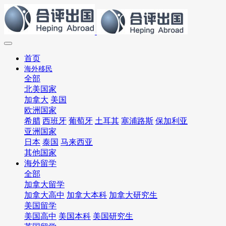
首页
海外移民
全部
北美国家
加拿大
美国
欧洲国家
希腊
西班牙
葡萄牙
土耳其
塞浦路斯
保加利亚
亚洲国家
日本
泰国
马来西亚
其他国家
海外留学
全部
加拿大留学
加拿大高中
加拿大本科
加拿大研究生
美国留学
美国高中
美国本科
美国研究生