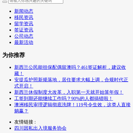
新闻动态
移民资讯
留学资讯
签证资讯
公司动态
最新活动
为你推荐
新西兰公民能担保配偶留澳吗？461签证解析，建议收
藏！
安提瓜护照新规落地，居住要求大幅上调，合规时代正
式开启！
新西兰休假制度大改革，入职第一天就开始算年假！
工签到期还能继续工作吗？90%的人都搞错啦！
澳洲移民审理逻辑彻底洗牌！119号令生效，这类人直接
躺赢？
友情链接 :
四川因私出入境服务协会