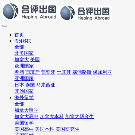
首页
海外移民
全部
北美国家
加拿大
美国
欧洲国家
希腊
西班牙
葡萄牙
土耳其
塞浦路斯
保加利亚
亚洲国家
日本
泰国
马来西亚
其他国家
海外留学
全部
加拿大留学
加拿大高中
加拿大本科
加拿大研究生
美国留学
美国高中
美国本科
美国研究生