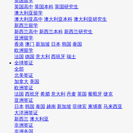
英国留学
英国高中
英国本科
英国研究生
澳大利亚留学
澳大利亚高中
澳大利亚本科
澳大利亚研究生
新西兰留学
新西兰高中
新西兰本科
新西兰研究生
亚洲留学
香港
澳门
新加坡
日本
韩国
泰国
欧洲留学
法国
德国
意大利
西班牙
瑞士
全球签证
全部
北美签证
加拿大
美国
欧洲签证
法国
西班牙
希腊
意大利
丹麦
英国
葡萄牙
捷克
亚洲签证
日本
韩国
泰国
越南
新加坡
菲律宾
柬埔寨
马来西亚
大洋洲签证
新西兰
澳大利亚
非洲签证
非洲各国