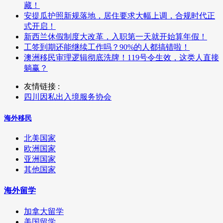
藏！
安提瓜护照新规落地，居住要求大幅上调，合规时代正
式开启！
新西兰休假制度大改革，入职第一天就开始算年假！
工签到期还能继续工作吗？90%的人都搞错啦！
澳洲移民审理逻辑彻底洗牌！119号令生效，这类人直接
躺赢？
友情链接 :
四川因私出入境服务协会
海外移民
北美国家
欧洲国家
亚洲国家
其他国家
海外留学
加拿大留学
美国留学