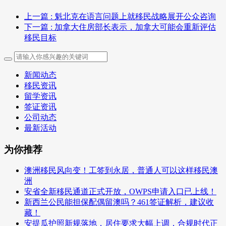
上一篇
: 魁北克在语言问题上就移民战略展开公众咨询
下一篇
: 加拿大住房部长表示，加拿大可能会重新评估
移民目标
新闻动态
移民资讯
留学资讯
签证资讯
公司动态
最新活动
为你推荐
澳洲移民风向变！工签到永居，普通人可以这样移民澳
洲
安省全新移民通道正式开放，OWPS申请入口已上线！
新西兰公民能担保配偶留澳吗？461签证解析，建议收
藏！
安提瓜护照新规落地，居住要求大幅上调，合规时代正