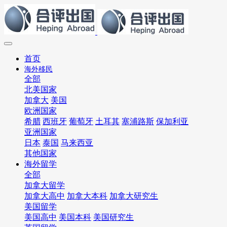
首页
海外移民
全部
北美国家
加拿大
美国
欧洲国家
希腊
西班牙
葡萄牙
土耳其
塞浦路斯
保加利亚
亚洲国家
日本
泰国
马来西亚
其他国家
海外留学
全部
加拿大留学
加拿大高中
加拿大本科
加拿大研究生
美国留学
美国高中
美国本科
美国研究生