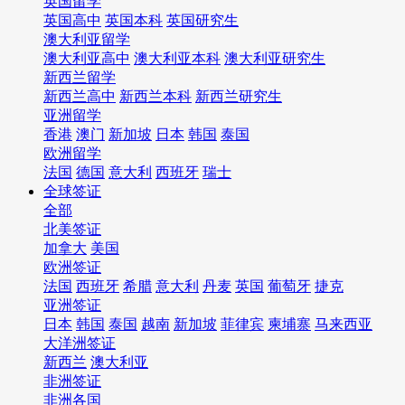
英国留学
英国高中
英国本科
英国研究生
澳大利亚留学
澳大利亚高中
澳大利亚本科
澳大利亚研究生
新西兰留学
新西兰高中
新西兰本科
新西兰研究生
亚洲留学
香港
澳门
新加坡
日本
韩国
泰国
欧洲留学
法国
德国
意大利
西班牙
瑞士
全球签证
全部
北美签证
加拿大
美国
欧洲签证
法国
西班牙
希腊
意大利
丹麦
英国
葡萄牙
捷克
亚洲签证
日本
韩国
泰国
越南
新加坡
菲律宾
柬埔寨
马来西亚
大洋洲签证
新西兰
澳大利亚
非洲签证
非洲各国