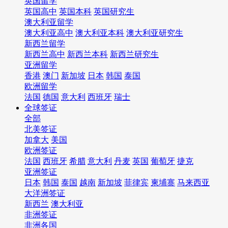
英国留学
英国高中
英国本科
英国研究生
澳大利亚留学
澳大利亚高中
澳大利亚本科
澳大利亚研究生
新西兰留学
新西兰高中
新西兰本科
新西兰研究生
亚洲留学
香港
澳门
新加坡
日本
韩国
泰国
欧洲留学
法国
德国
意大利
西班牙
瑞士
全球签证
全部
北美签证
加拿大
美国
欧洲签证
法国
西班牙
希腊
意大利
丹麦
英国
葡萄牙
捷克
亚洲签证
日本
韩国
泰国
越南
新加坡
菲律宾
柬埔寨
马来西亚
大洋洲签证
新西兰
澳大利亚
非洲签证
非洲各国