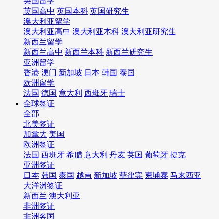
英国留学
英国高中
英国本科
英国研究生
澳大利亚留学
澳大利亚高中
澳大利亚本科
澳大利亚研究生
新西兰留学
新西兰高中
新西兰本科
新西兰研究生
亚洲留学
香港
澳门
新加坡
日本
韩国
泰国
欧洲留学
法国
德国
意大利
西班牙
瑞士
全球签证
全部
北美签证
加拿大
美国
欧洲签证
法国
西班牙
希腊
意大利
丹麦
英国
葡萄牙
捷克
亚洲签证
日本
韩国
泰国
越南
新加坡
菲律宾
柬埔寨
马来西亚
大洋洲签证
新西兰
澳大利亚
非洲签证
非洲各国