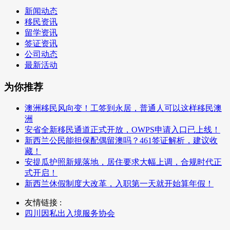
新闻动态
移民资讯
留学资讯
签证资讯
公司动态
最新活动
为你推荐
澳洲移民风向变！工签到永居，普通人可以这样移民澳
洲
安省全新移民通道正式开放，OWPS申请入口已上线！
新西兰公民能担保配偶留澳吗？461签证解析，建议收
藏！
安提瓜护照新规落地，居住要求大幅上调，合规时代正
式开启！
新西兰休假制度大改革，入职第一天就开始算年假！
友情链接 :
四川因私出入境服务协会