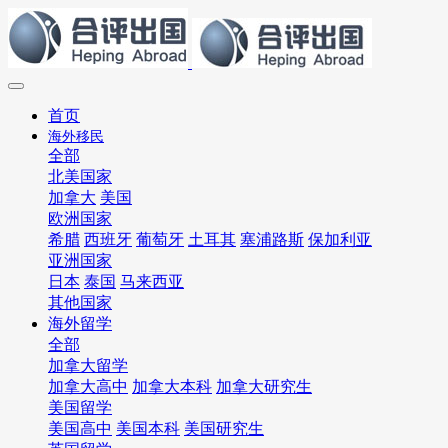
首页
海外移民
全部
北美国家
加拿大
美国
欧洲国家
希腊
西班牙
葡萄牙
土耳其
塞浦路斯
保加利亚
亚洲国家
日本
泰国
马来西亚
其他国家
海外留学
全部
加拿大留学
加拿大高中
加拿大本科
加拿大研究生
美国留学
美国高中
美国本科
美国研究生