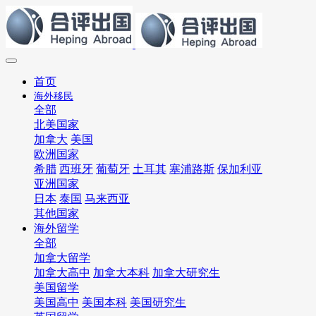
首页
海外移民
全部
北美国家
加拿大
美国
欧洲国家
希腊
西班牙
葡萄牙
土耳其
塞浦路斯
保加利亚
亚洲国家
日本
泰国
马来西亚
其他国家
海外留学
全部
加拿大留学
加拿大高中
加拿大本科
加拿大研究生
美国留学
美国高中
美国本科
美国研究生