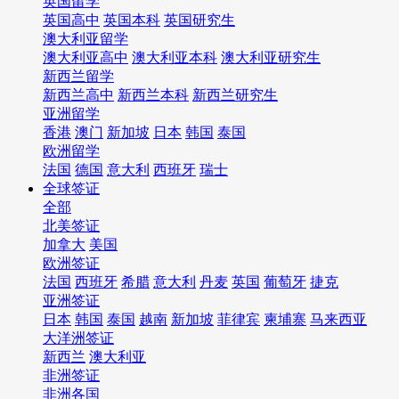
英国留学
英国高中
英国本科
英国研究生
澳大利亚留学
澳大利亚高中
澳大利亚本科
澳大利亚研究生
新西兰留学
新西兰高中
新西兰本科
新西兰研究生
亚洲留学
香港
澳门
新加坡
日本
韩国
泰国
欧洲留学
法国
德国
意大利
西班牙
瑞士
全球签证
全部
北美签证
加拿大
美国
欧洲签证
法国
西班牙
希腊
意大利
丹麦
英国
葡萄牙
捷克
亚洲签证
日本
韩国
泰国
越南
新加坡
菲律宾
柬埔寨
马来西亚
大洋洲签证
新西兰
澳大利亚
非洲签证
非洲各国