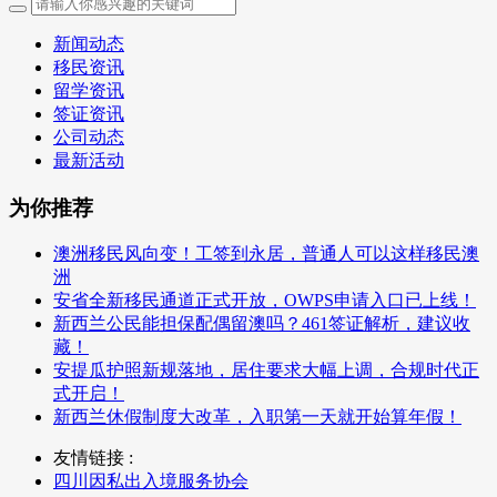
新闻动态
移民资讯
留学资讯
签证资讯
公司动态
最新活动
为你推荐
澳洲移民风向变！工签到永居，普通人可以这样移民澳
洲
安省全新移民通道正式开放，OWPS申请入口已上线！
新西兰公民能担保配偶留澳吗？461签证解析，建议收
藏！
安提瓜护照新规落地，居住要求大幅上调，合规时代正
式开启！
新西兰休假制度大改革，入职第一天就开始算年假！
友情链接 :
四川因私出入境服务协会