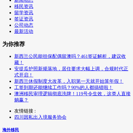
新闻动态
移民资讯
留学资讯
签证资讯
公司动态
最新活动
为你推荐
新西兰公民能担保配偶留澳吗？461签证解析，建议收
藏！
安提瓜护照新规落地，居住要求大幅上调，合规时代正
式开启！
新西兰休假制度大改革，入职第一天就开始算年假！
工签到期还能继续工作吗？90%的人都搞错啦！
澳洲移民审理逻辑彻底洗牌！119号令生效，这类人直接
躺赢？
友情链接 :
四川因私出入境服务协会
海外移民