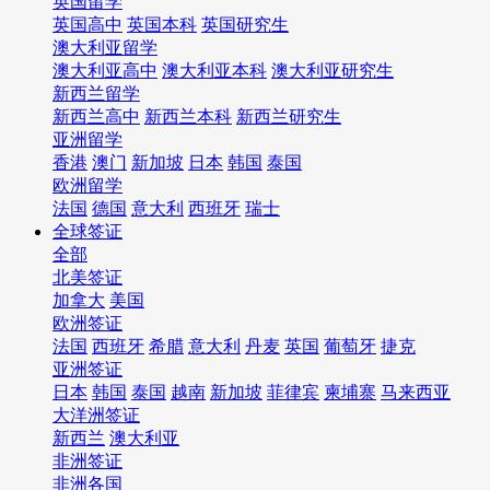
英国留学
英国高中
英国本科
英国研究生
澳大利亚留学
澳大利亚高中
澳大利亚本科
澳大利亚研究生
新西兰留学
新西兰高中
新西兰本科
新西兰研究生
亚洲留学
香港
澳门
新加坡
日本
韩国
泰国
欧洲留学
法国
德国
意大利
西班牙
瑞士
全球签证
全部
北美签证
加拿大
美国
欧洲签证
法国
西班牙
希腊
意大利
丹麦
英国
葡萄牙
捷克
亚洲签证
日本
韩国
泰国
越南
新加坡
菲律宾
柬埔寨
马来西亚
大洋洲签证
新西兰
澳大利亚
非洲签证
非洲各国