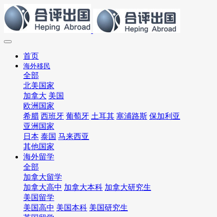
首页
海外移民
全部
北美国家
加拿大
美国
欧洲国家
希腊
西班牙
葡萄牙
土耳其
塞浦路斯
保加利亚
亚洲国家
日本
泰国
马来西亚
其他国家
海外留学
全部
加拿大留学
加拿大高中
加拿大本科
加拿大研究生
美国留学
美国高中
美国本科
美国研究生