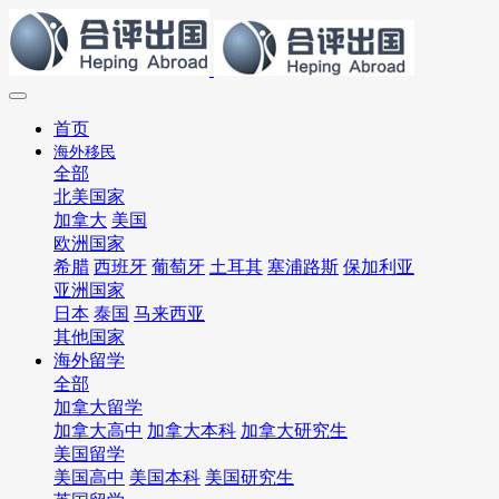
首页
海外移民
全部
北美国家
加拿大
美国
欧洲国家
希腊
西班牙
葡萄牙
土耳其
塞浦路斯
保加利亚
亚洲国家
日本
泰国
马来西亚
其他国家
海外留学
全部
加拿大留学
加拿大高中
加拿大本科
加拿大研究生
美国留学
美国高中
美国本科
美国研究生