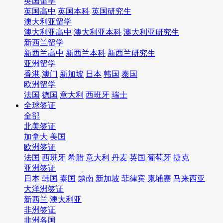
英国留学
英国高中
英国本科
英国研究生
澳大利亚留学
澳大利亚高中
澳大利亚本科
澳大利亚研究生
新西兰留学
新西兰高中
新西兰本科
新西兰研究生
亚洲留学
香港
澳门
新加坡
日本
韩国
泰国
欧洲留学
法国
德国
意大利
西班牙
瑞士
全球签证
全部
北美签证
加拿大
美国
欧洲签证
法国
西班牙
希腊
意大利
丹麦
英国
葡萄牙
捷克
亚洲签证
日本
韩国
泰国
越南
新加坡
菲律宾
柬埔寨
马来西亚
大洋洲签证
新西兰
澳大利亚
非洲签证
非洲各国