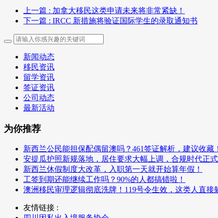
上一篇
: 加拿大移民这类申请未来将非常紧缺！
下一篇
: IRCC 新措施将验证国际学生的录取通知书
新闻动态
移民资讯
留学资讯
签证资讯
公司动态
最新活动
为你推荐
新西兰公民能担保配偶留澳吗？461签证解析，建议收藏
安提瓜护照新规落地，居住要求大幅上调，合规时代正式
新西兰休假制度大改革，入职第一天就开始算年假！
工签到期还能继续工作吗？90%的人都搞错啦！
澳洲移民审理逻辑彻底洗牌！119号令生效，这类人直接
友情链接 :
四川因私出入境服务协会