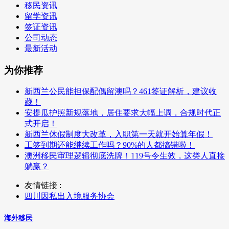
移民资讯
留学资讯
签证资讯
公司动态
最新活动
为你推荐
新西兰公民能担保配偶留澳吗？461签证解析，建议收
藏！
安提瓜护照新规落地，居住要求大幅上调，合规时代正
式开启！
新西兰休假制度大改革，入职第一天就开始算年假！
工签到期还能继续工作吗？90%的人都搞错啦！
澳洲移民审理逻辑彻底洗牌！119号令生效，这类人直接
躺赢？
友情链接 :
四川因私出入境服务协会
海外移民