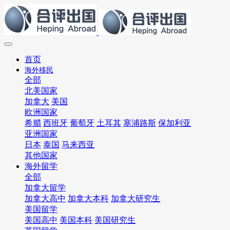
首页
海外移民
全部
北美国家
加拿大
美国
欧洲国家
希腊
西班牙
葡萄牙
土耳其
塞浦路斯
保加利亚
亚洲国家
日本
泰国
马来西亚
其他国家
海外留学
全部
加拿大留学
加拿大高中
加拿大本科
加拿大研究生
美国留学
美国高中
美国本科
美国研究生