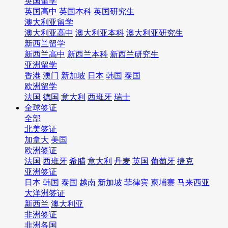
英国留学
英国高中
英国本科
英国研究生
澳大利亚留学
澳大利亚高中
澳大利亚本科
澳大利亚研究生
新西兰留学
新西兰高中
新西兰本科
新西兰研究生
亚洲留学
香港
澳门
新加坡
日本
韩国
泰国
欧洲留学
法国
德国
意大利
西班牙
瑞士
全球签证
全部
北美签证
加拿大
美国
欧洲签证
法国
西班牙
希腊
意大利
丹麦
英国
葡萄牙
捷克
亚洲签证
日本
韩国
泰国
越南
新加坡
菲律宾
柬埔寨
马来西亚
大洋洲签证
新西兰
澳大利亚
非洲签证
非洲各国