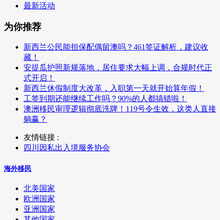
最新活动
为你推荐
新西兰公民能担保配偶留澳吗？461签证解析，建议收
藏！
安提瓜护照新规落地，居住要求大幅上调，合规时代正
式开启！
新西兰休假制度大改革，入职第一天就开始算年假！
工签到期还能继续工作吗？90%的人都搞错啦！
澳洲移民审理逻辑彻底洗牌！119号令生效，这类人直接
躺赢？
友情链接 :
四川因私出入境服务协会
海外移民
北美国家
欧洲国家
亚洲国家
其他国家