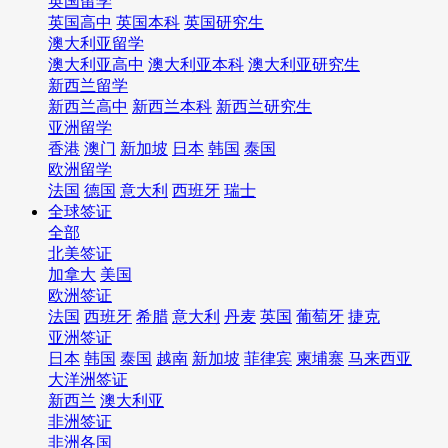
英国留学
英国高中
英国本科
英国研究生
澳大利亚留学
澳大利亚高中
澳大利亚本科
澳大利亚研究生
新西兰留学
新西兰高中
新西兰本科
新西兰研究生
亚洲留学
香港
澳门
新加坡
日本
韩国
泰国
欧洲留学
法国
德国
意大利
西班牙
瑞士
全球签证
全部
北美签证
加拿大
美国
欧洲签证
法国
西班牙
希腊
意大利
丹麦
英国
葡萄牙
捷克
亚洲签证
日本
韩国
泰国
越南
新加坡
菲律宾
柬埔寨
马来西亚
大洋洲签证
新西兰
澳大利亚
非洲签证
非洲各国