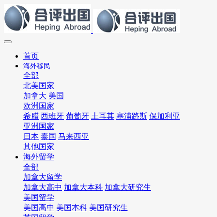
首页
海外移民
全部
北美国家
加拿大
美国
欧洲国家
希腊
西班牙
葡萄牙
土耳其
塞浦路斯
保加利亚
亚洲国家
日本
泰国
马来西亚
其他国家
海外留学
全部
加拿大留学
加拿大高中
加拿大本科
加拿大研究生
美国留学
美国高中
美国本科
美国研究生