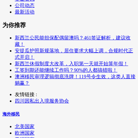
公司动态
最新活动
为你推荐
新西兰公民能担保配偶留澳吗？461签证解析，建议收
藏！
安提瓜护照新规落地，居住要求大幅上调，合规时代正
式开启！
新西兰休假制度大改革，入职第一天就开始算年假！
工签到期还能继续工作吗？90%的人都搞错啦！
澳洲移民审理逻辑彻底洗牌！119号令生效，这类人直接
躺赢？
友情链接 :
四川因私出入境服务协会
海外移民
北美国家
欧洲国家