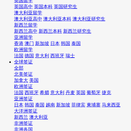
英国留学
英国高中
英国本科
英国研究生
澳大利亚留学
澳大利亚高中
澳大利亚本科
澳大利亚研究生
新西兰留学
新西兰高中
新西兰本科
新西兰研究生
亚洲留学
香港
澳门
新加坡
日本
韩国
泰国
欧洲留学
法国
德国
意大利
西班牙
瑞士
全球签证
全部
北美签证
加拿大
美国
欧洲签证
法国
西班牙
希腊
意大利
丹麦
英国
葡萄牙
捷克
亚洲签证
日本
韩国
泰国
越南
新加坡
菲律宾
柬埔寨
马来西亚
大洋洲签证
新西兰
澳大利亚
非洲签证
非洲各国