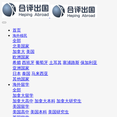
首页
海外移民
全部
北美国家
加拿大
美国
欧洲国家
希腊
西班牙
葡萄牙
土耳其
塞浦路斯
保加利亚
亚洲国家
日本
泰国
马来西亚
其他国家
海外留学
全部
加拿大留学
加拿大高中
加拿大本科
加拿大研究生
美国留学
美国高中
美国本科
美国研究生