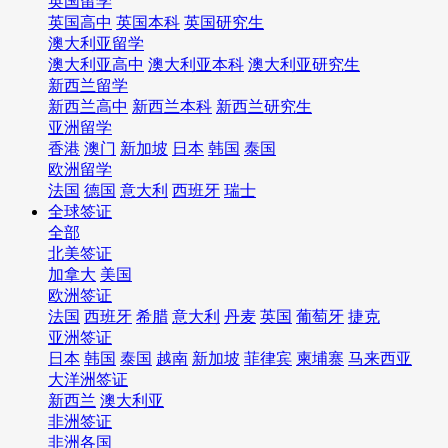
英国留学
英国高中
英国本科
英国研究生
澳大利亚留学
澳大利亚高中
澳大利亚本科
澳大利亚研究生
新西兰留学
新西兰高中
新西兰本科
新西兰研究生
亚洲留学
香港
澳门
新加坡
日本
韩国
泰国
欧洲留学
法国
德国
意大利
西班牙
瑞士
全球签证
全部
北美签证
加拿大
美国
欧洲签证
法国
西班牙
希腊
意大利
丹麦
英国
葡萄牙
捷克
亚洲签证
日本
韩国
泰国
越南
新加坡
菲律宾
柬埔寨
马来西亚
大洋洲签证
新西兰
澳大利亚
非洲签证
非洲各国