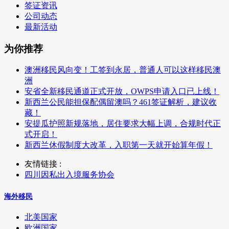
签证资讯
公司动态
最新活动
为你推荐
澳洲移民风向变！工签到永居，普通人可以这样移民澳
洲
安省全新移民通道正式开放，OWPS申请入口已上线！
新西兰公民能担保配偶留澳吗？461签证解析，建议收
藏！
安提瓜护照新规落地，居住要求大幅上调，合规时代正
式开启！
新西兰休假制度大改革，入职第一天就开始算年假！
友情链接 :
四川因私出入境服务协会
海外移民
北美国家
欧洲国家