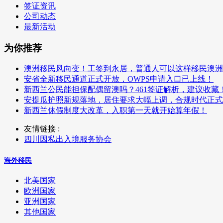
签证资讯
公司动态
最新活动
为你推荐
澳洲移民风向变！工签到永居，普通人可以这样移民澳洲
安省全新移民通道正式开放，OWPS申请入口已上线！
新西兰公民能担保配偶留澳吗？461签证解析，建议收藏
安提瓜护照新规落地，居住要求大幅上调，合规时代正式
新西兰休假制度大改革，入职第一天就开始算年假！
友情链接 :
四川因私出入境服务协会
海外移民
北美国家
欧洲国家
亚洲国家
其他国家