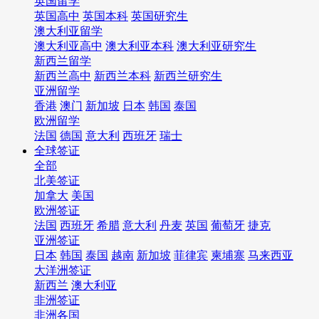
英国留学
英国高中
英国本科
英国研究生
澳大利亚留学
澳大利亚高中
澳大利亚本科
澳大利亚研究生
新西兰留学
新西兰高中
新西兰本科
新西兰研究生
亚洲留学
香港
澳门
新加坡
日本
韩国
泰国
欧洲留学
法国
德国
意大利
西班牙
瑞士
全球签证
全部
北美签证
加拿大
美国
欧洲签证
法国
西班牙
希腊
意大利
丹麦
英国
葡萄牙
捷克
亚洲签证
日本
韩国
泰国
越南
新加坡
菲律宾
柬埔寨
马来西亚
大洋洲签证
新西兰
澳大利亚
非洲签证
非洲各国