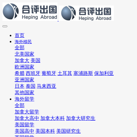
首页
海外移民
全部
北美国家
加拿大
美国
欧洲国家
希腊
西班牙
葡萄牙
土耳其
塞浦路斯
保加利亚
亚洲国家
日本
泰国
马来西亚
其他国家
海外留学
全部
加拿大留学
加拿大高中
加拿大本科
加拿大研究生
美国留学
美国高中
美国本科
美国研究生