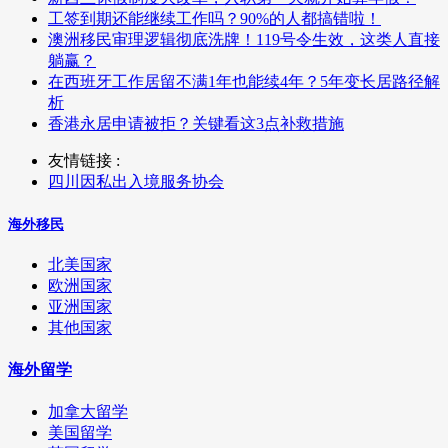
工签到期还能继续工作吗？90%的人都搞错啦！
澳洲移民审理逻辑彻底洗牌！119号令生效，这类人直接
躺赢？
在西班牙工作居留不满1年也能续4年？5年变长居路径解
析
香港永居申请被拒？关键看这3点补救措施
友情链接 :
四川因私出入境服务协会
海外移民
北美国家
欧洲国家
亚洲国家
其他国家
海外留学
加拿大留学
美国留学