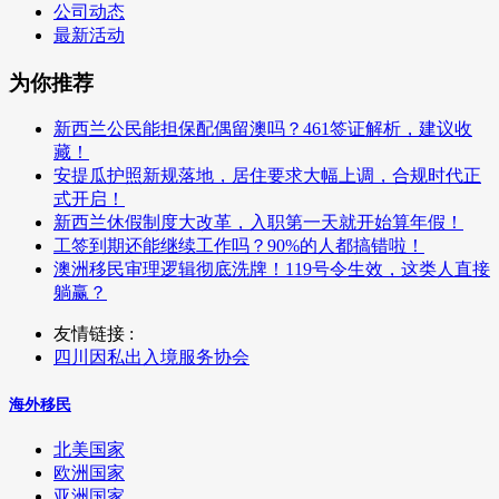
公司动态
最新活动
为你推荐
新西兰公民能担保配偶留澳吗？461签证解析，建议收
藏！
安提瓜护照新规落地，居住要求大幅上调，合规时代正
式开启！
新西兰休假制度大改革，入职第一天就开始算年假！
工签到期还能继续工作吗？90%的人都搞错啦！
澳洲移民审理逻辑彻底洗牌！119号令生效，这类人直接
躺赢？
友情链接 :
四川因私出入境服务协会
海外移民
北美国家
欧洲国家
亚洲国家