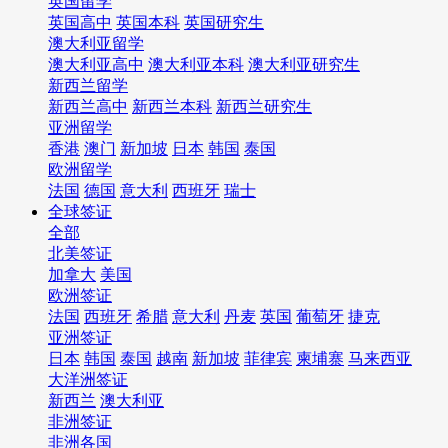
英国留学
英国高中
英国本科
英国研究生
澳大利亚留学
澳大利亚高中
澳大利亚本科
澳大利亚研究生
新西兰留学
新西兰高中
新西兰本科
新西兰研究生
亚洲留学
香港
澳门
新加坡
日本
韩国
泰国
欧洲留学
法国
德国
意大利
西班牙
瑞士
全球签证
全部
北美签证
加拿大
美国
欧洲签证
法国
西班牙
希腊
意大利
丹麦
英国
葡萄牙
捷克
亚洲签证
日本
韩国
泰国
越南
新加坡
菲律宾
柬埔寨
马来西亚
大洋洲签证
新西兰
澳大利亚
非洲签证
非洲各国