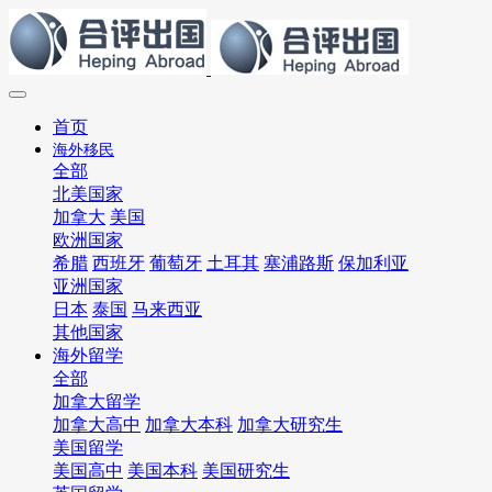
首页
海外移民
全部
北美国家
加拿大
美国
欧洲国家
希腊
西班牙
葡萄牙
土耳其
塞浦路斯
保加利亚
亚洲国家
日本
泰国
马来西亚
其他国家
海外留学
全部
加拿大留学
加拿大高中
加拿大本科
加拿大研究生
美国留学
美国高中
美国本科
美国研究生