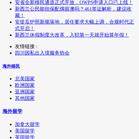
安省全新移民通道正式开放，OWPS申请入口已上线！
新西兰公民能担保配偶留澳吗？461签证解析，建议收
藏！
安提瓜护照新规落地，居住要求大幅上调，合规时代正
式开启！
新西兰休假制度大改革，入职第一天就开始算年假！
友情链接 :
四川因私出入境服务协会
海外移民
北美国家
欧洲国家
亚洲国家
其他国家
海外留学
加拿大留学
美国留学
英国留学