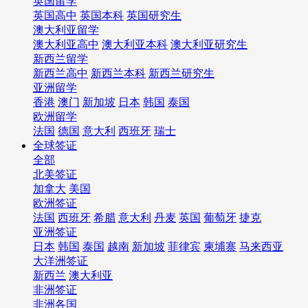
英国留学
英国高中
英国本科
英国研究生
澳大利亚留学
澳大利亚高中
澳大利亚本科
澳大利亚研究生
新西兰留学
新西兰高中
新西兰本科
新西兰研究生
亚洲留学
香港
澳门
新加坡
日本
韩国
泰国
欧洲留学
法国
德国
意大利
西班牙
瑞士
全球签证
全部
北美签证
加拿大
美国
欧洲签证
法国
西班牙
希腊
意大利
丹麦
英国
葡萄牙
捷克
亚洲签证
日本
韩国
泰国
越南
新加坡
菲律宾
柬埔寨
马来西亚
大洋洲签证
新西兰
澳大利亚
非洲签证
非洲各国