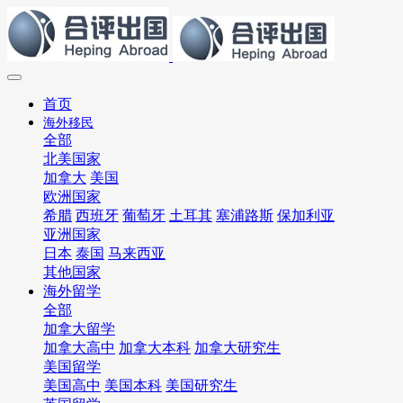
首页
海外移民
全部
北美国家
加拿大
美国
欧洲国家
希腊
西班牙
葡萄牙
土耳其
塞浦路斯
保加利亚
亚洲国家
日本
泰国
马来西亚
其他国家
海外留学
全部
加拿大留学
加拿大高中
加拿大本科
加拿大研究生
美国留学
美国高中
美国本科
美国研究生