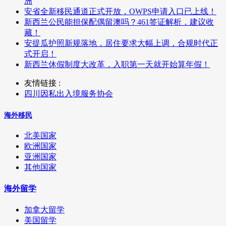
洲
安省全新移民通道正式开放，OWPS申请入口已上线！
新西兰公民能担保配偶留澳吗？461签证解析，建议收
藏！
安提瓜护照新规落地，居住要求大幅上调，合规时代正
式开启！
新西兰休假制度大改革，入职第一天就开始算年假！
友情链接 :
四川因私出入境服务协会
海外移民
北美国家
欧洲国家
亚洲国家
其他国家
海外留学
加拿大留学
美国留学