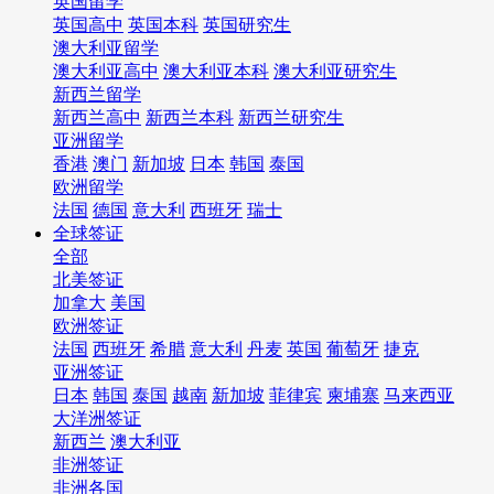
英国留学
英国高中
英国本科
英国研究生
澳大利亚留学
澳大利亚高中
澳大利亚本科
澳大利亚研究生
新西兰留学
新西兰高中
新西兰本科
新西兰研究生
亚洲留学
香港
澳门
新加坡
日本
韩国
泰国
欧洲留学
法国
德国
意大利
西班牙
瑞士
全球签证
全部
北美签证
加拿大
美国
欧洲签证
法国
西班牙
希腊
意大利
丹麦
英国
葡萄牙
捷克
亚洲签证
日本
韩国
泰国
越南
新加坡
菲律宾
柬埔寨
马来西亚
大洋洲签证
新西兰
澳大利亚
非洲签证
非洲各国