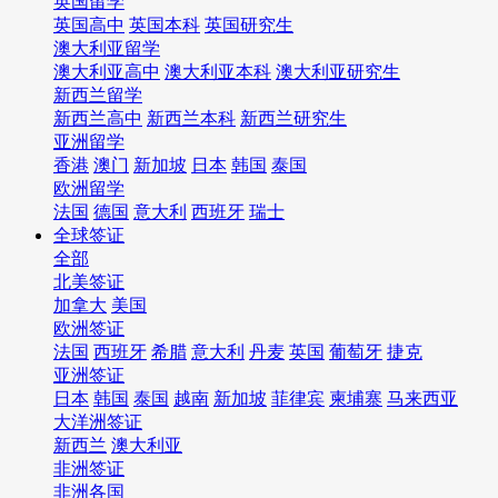
英国留学
英国高中
英国本科
英国研究生
澳大利亚留学
澳大利亚高中
澳大利亚本科
澳大利亚研究生
新西兰留学
新西兰高中
新西兰本科
新西兰研究生
亚洲留学
香港
澳门
新加坡
日本
韩国
泰国
欧洲留学
法国
德国
意大利
西班牙
瑞士
全球签证
全部
北美签证
加拿大
美国
欧洲签证
法国
西班牙
希腊
意大利
丹麦
英国
葡萄牙
捷克
亚洲签证
日本
韩国
泰国
越南
新加坡
菲律宾
柬埔寨
马来西亚
大洋洲签证
新西兰
澳大利亚
非洲签证
非洲各国