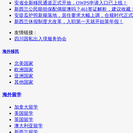
安省全新移民通道正式开放，OWPS申请入口已上线！
新西兰公民能担保配偶留澳吗？461签证解析，建议收藏
安提瓜护照新规落地，居住要求大幅上调，合规时代正式
新西兰休假制度大改革，入职第一天就开始算年假！
友情链接 :
四川因私出入境服务协会
海外移民
北美国家
欧洲国家
亚洲国家
其他国家
海外留学
加拿大留学
美国留学
英国留学
澳大利亚留学
新西兰留学