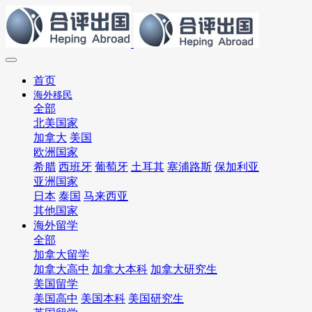
首页
海外移民
全部
北美国家
加拿大
美国
欧洲国家
希腊
西班牙
葡萄牙
土耳其
塞浦路斯
保加利亚
亚洲国家
日本
泰国
马来西亚
其他国家
海外留学
全部
加拿大留学
加拿大高中
加拿大本科
加拿大研究生
美国留学
美国高中
美国本科
美国研究生