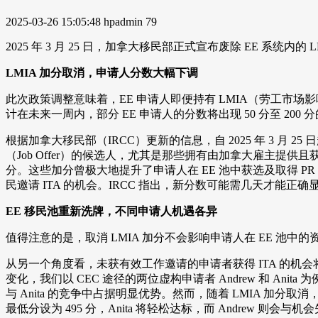
2025-03-26 15:05:48
hpadmin
79
2025 年 3 月 25 日，加拿大移民部正式宣布废除 EE
LMIA 加分取消，申请人分数大幅下调
此次政策调整意味着，EE 申请人即便持有 LMIA（劳工市
计在未来一周内，部分 EE 申请人的分数将出现 50 分至 200
根据加拿大移民部（IRCC）更新的信息，自 2025 年 3 月 2
（Job Offer）的候选人，尤其是那些拥有由加拿大雇主提供且获
分。这些加分曾极大地提升了申请人在 EE 池中获选及取得 PR 
民邀请 ITA 的机会。IRCC 指出，新分数可能需几天才能
EE 移民池重新洗牌，不同申请人机遇各异
值得注意的是，取消 LMIA 加分不会影响申请人在 EE 池中
从另一个角度看，未获有效工作邀请的申请者获得 ITA 的机
变化，我们以 CEC 途径的两位虚构申请者 Andrew 和 Anita 为
与 Anita 的竞争中占据明显优势。然而，随着 LMIA 加分取消，A
最低分设为 495 分，Anita 将轻松达标，而 Andrew 则会与