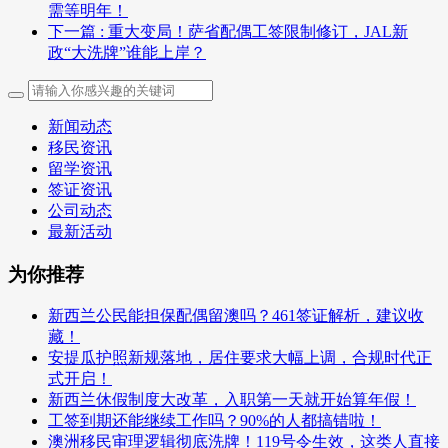
需等明年！
下一篇
: 重大变局！萨省配偶工签限制修订，JAL新
政“大洗牌”谁能上岸？
新闻动态
移民资讯
留学资讯
签证资讯
公司动态
最新活动
为你推荐
新西兰公民能担保配偶留澳吗？461签证解析，建议收
藏！
安提瓜护照新规落地，居住要求大幅上调，合规时代正
式开启！
新西兰休假制度大改革，入职第一天就开始算年假！
工签到期还能继续工作吗？90%的人都搞错啦！
澳洲移民审理逻辑彻底洗牌！119号令生效，这类人直接