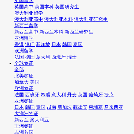
英国留学
英国高中
英国本科
英国研究生
澳大利亚留学
澳大利亚高中
澳大利亚本科
澳大利亚研究生
新西兰留学
新西兰高中
新西兰本科
新西兰研究生
亚洲留学
香港
澳门
新加坡
日本
韩国
泰国
欧洲留学
法国
德国
意大利
西班牙
瑞士
全球签证
全部
北美签证
加拿大
美国
欧洲签证
法国
西班牙
希腊
意大利
丹麦
英国
葡萄牙
捷克
亚洲签证
日本
韩国
泰国
越南
新加坡
菲律宾
柬埔寨
马来西亚
大洋洲签证
新西兰
澳大利亚
非洲签证
非洲各国