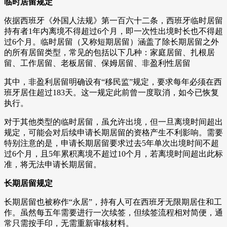
临时居留规定
依据西班牙《外国人法规》第一百六十二条，西班牙临时居留
持有者1年内离境不得超过6个月，即一次性出境时长也不得超
过6个月。临时居留（又称短期居留）涵盖了除长期居留之外
的所有居留类型，常见的包括以下几种：家庭居留、扎根居
留、工作居留、老板居留、保姆居留、非盈利性居留
其中，非盈利居留明确设有“移民监”规定，要求每年必须在西
班牙居住超过183天。这一规定此前曾一度取消，如今已恢复
执行。
对于其他类型的临时居留，虽允许出境，但一旦离境时间超出
规定，可能会对后续申请长期居留的资格产生不利影响。需要
特别注意的是，申请长期居留要求过去5年单次出境时间不超
过6个月，且5年累积离境不超过10个月，若离境时间超出此标
准，将无法申请长期居留。
长期居留规定
长期居留也被称作“永居”，持有人可在西班牙无限期居住和工
作。虽然每五年需要进行一次续签，但续签流程相对简便，通
常只需按手印，无需重新审核材料。