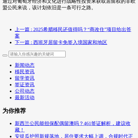
通过对葡萄牙经济和文化进行战略性投资来获取居留权的非欧
盟公民来说，该计划依旧是一条可行之路。
上一篇
: 2025希腊移民还值得吗？“商改住”项目给出答
案
下一篇
: 西班牙居留卡免签入境国家和地区
新闻动态
移民资讯
留学资讯
签证资讯
公司动态
最新活动
为你推荐
新西兰公民能担保配偶留澳吗？461签证解析，建议收
藏！
安提瓜护照新规落地，居住要求大幅上调，合规时代正