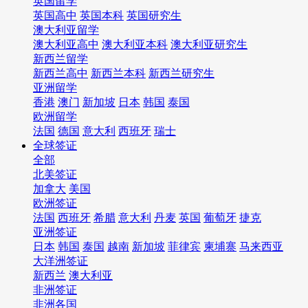
英国留学
英国高中
英国本科
英国研究生
澳大利亚留学
澳大利亚高中
澳大利亚本科
澳大利亚研究生
新西兰留学
新西兰高中
新西兰本科
新西兰研究生
亚洲留学
香港
澳门
新加坡
日本
韩国
泰国
欧洲留学
法国
德国
意大利
西班牙
瑞士
全球签证
全部
北美签证
加拿大
美国
欧洲签证
法国
西班牙
希腊
意大利
丹麦
英国
葡萄牙
捷克
亚洲签证
日本
韩国
泰国
越南
新加坡
菲律宾
柬埔寨
马来西亚
大洋洲签证
新西兰
澳大利亚
非洲签证
非洲各国