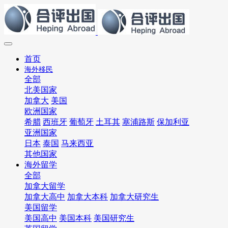
首页
海外移民
全部
北美国家
加拿大
美国
欧洲国家
希腊
西班牙
葡萄牙
土耳其
塞浦路斯
保加利亚
亚洲国家
日本
泰国
马来西亚
其他国家
海外留学
全部
加拿大留学
加拿大高中
加拿大本科
加拿大研究生
美国留学
美国高中
美国本科
美国研究生