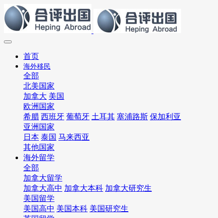
首页
海外移民
全部
北美国家
加拿大
美国
欧洲国家
希腊
西班牙
葡萄牙
土耳其
塞浦路斯
保加利亚
亚洲国家
日本
泰国
马来西亚
其他国家
海外留学
全部
加拿大留学
加拿大高中
加拿大本科
加拿大研究生
美国留学
美国高中
美国本科
美国研究生