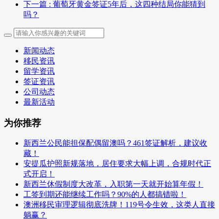
下一篇
: 葡萄牙黄金签证5年后，这四种结局你能猜到
吗？
新闻动态
移民资讯
留学资讯
签证资讯
公司动态
最新活动
为你推荐
新西兰公民能担保配偶留澳吗？461签证解析，建议收
藏！
安提瓜护照新规落地，居住要求大幅上调，合规时代正
式开启！
新西兰休假制度大改革，入职第一天就开始算年假！
工签到期还能继续工作吗？90%的人都搞错啦！
澳洲移民审理逻辑彻底洗牌！119号令生效，这类人直接
躺赢？