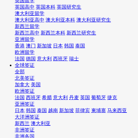
英国留学
英国高中
英国本科
英国研究生
澳大利亚留学
澳大利亚高中
澳大利亚本科
澳大利亚研究生
新西兰留学
新西兰高中
新西兰本科
新西兰研究生
亚洲留学
香港
澳门
新加坡
日本
韩国
泰国
欧洲留学
法国
德国
意大利
西班牙
瑞士
全球签证
全部
北美签证
加拿大
美国
欧洲签证
法国
西班牙
希腊
意大利
丹麦
英国
葡萄牙
捷克
亚洲签证
日本
韩国
泰国
越南
新加坡
菲律宾
柬埔寨
马来西亚
大洋洲签证
新西兰
澳大利亚
非洲签证
非洲各国