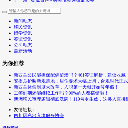
新闻动态
移民资讯
留学资讯
签证资讯
公司动态
最新活动
为你推荐
新西兰公民能担保配偶留澳吗？461签证解析，建议收藏
安提瓜护照新规落地，居住要求大幅上调，合规时代正式
新西兰休假制度大改革，入职第一天就开始算年假！
工签到期还能继续工作吗？90%的人都搞错啦！
澳洲移民审理逻辑彻底洗牌！119号令生效，这类人直接
友情链接 :
四川因私出入境服务协会
海外移民