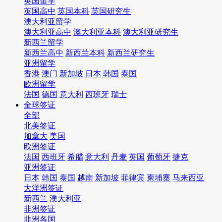
英国留学
英国高中
英国本科
英国研究生
澳大利亚留学
澳大利亚高中
澳大利亚本科
澳大利亚研究生
新西兰留学
新西兰高中
新西兰本科
新西兰研究生
亚洲留学
香港
澳门
新加坡
日本
韩国
泰国
欧洲留学
法国
德国
意大利
西班牙
瑞士
全球签证
全部
北美签证
加拿大
美国
欧洲签证
法国
西班牙
希腊
意大利
丹麦
英国
葡萄牙
捷克
亚洲签证
日本
韩国
泰国
越南
新加坡
菲律宾
柬埔寨
马来西亚
大洋洲签证
新西兰
澳大利亚
非洲签证
非洲各国