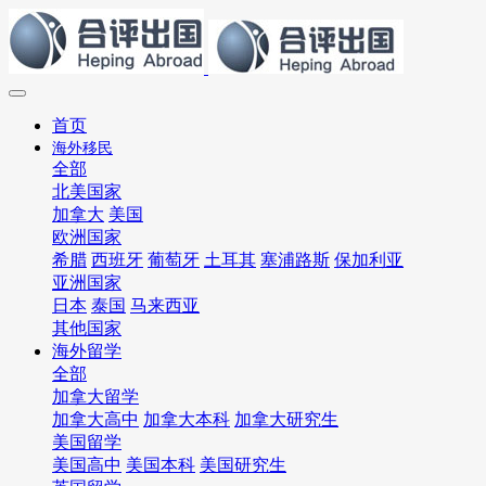
首页
海外移民
全部
北美国家
加拿大
美国
欧洲国家
希腊
西班牙
葡萄牙
土耳其
塞浦路斯
保加利亚
亚洲国家
日本
泰国
马来西亚
其他国家
海外留学
全部
加拿大留学
加拿大高中
加拿大本科
加拿大研究生
美国留学
美国高中
美国本科
美国研究生