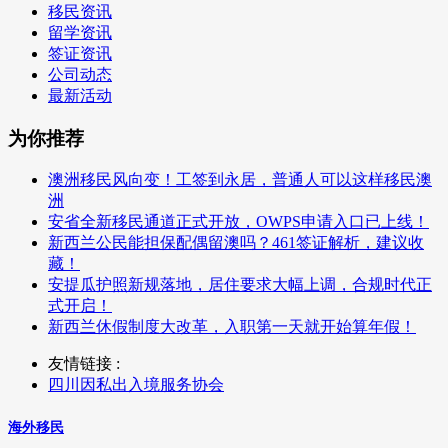
移民资讯
留学资讯
签证资讯
公司动态
最新活动
为你推荐
澳洲移民风向变！工签到永居，普通人可以这样移民澳
洲
安省全新移民通道正式开放，OWPS申请入口已上线！
新西兰公民能担保配偶留澳吗？461签证解析，建议收
藏！
安提瓜护照新规落地，居住要求大幅上调，合规时代正
式开启！
新西兰休假制度大改革，入职第一天就开始算年假！
友情链接 :
四川因私出入境服务协会
海外移民