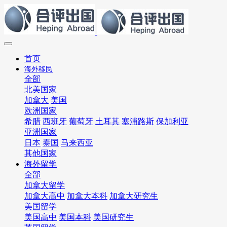
首页
海外移民
全部
北美国家
加拿大
美国
欧洲国家
希腊
西班牙
葡萄牙
土耳其
塞浦路斯
保加利亚
亚洲国家
日本
泰国
马来西亚
其他国家
海外留学
全部
加拿大留学
加拿大高中
加拿大本科
加拿大研究生
美国留学
美国高中
美国本科
美国研究生