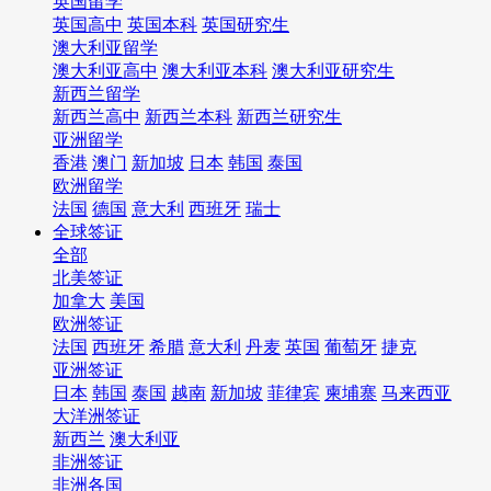
英国留学
英国高中
英国本科
英国研究生
澳大利亚留学
澳大利亚高中
澳大利亚本科
澳大利亚研究生
新西兰留学
新西兰高中
新西兰本科
新西兰研究生
亚洲留学
香港
澳门
新加坡
日本
韩国
泰国
欧洲留学
法国
德国
意大利
西班牙
瑞士
全球签证
全部
北美签证
加拿大
美国
欧洲签证
法国
西班牙
希腊
意大利
丹麦
英国
葡萄牙
捷克
亚洲签证
日本
韩国
泰国
越南
新加坡
菲律宾
柬埔寨
马来西亚
大洋洲签证
新西兰
澳大利亚
非洲签证
非洲各国