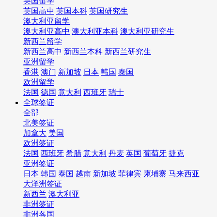
英国留学
英国高中
英国本科
英国研究生
澳大利亚留学
澳大利亚高中
澳大利亚本科
澳大利亚研究生
新西兰留学
新西兰高中
新西兰本科
新西兰研究生
亚洲留学
香港
澳门
新加坡
日本
韩国
泰国
欧洲留学
法国
德国
意大利
西班牙
瑞士
全球签证
全部
北美签证
加拿大
美国
欧洲签证
法国
西班牙
希腊
意大利
丹麦
英国
葡萄牙
捷克
亚洲签证
日本
韩国
泰国
越南
新加坡
菲律宾
柬埔寨
马来西亚
大洋洲签证
新西兰
澳大利亚
非洲签证
非洲各国