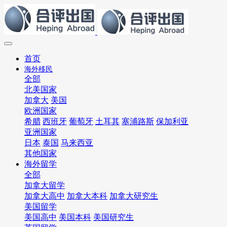
首页
海外移民
全部
北美国家
加拿大
美国
欧洲国家
希腊
西班牙
葡萄牙
土耳其
塞浦路斯
保加利亚
亚洲国家
日本
泰国
马来西亚
其他国家
海外留学
全部
加拿大留学
加拿大高中
加拿大本科
加拿大研究生
美国留学
美国高中
美国本科
美国研究生