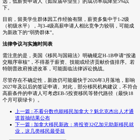
选，低薪资申请人（如应届毕业生）的成功率或降至5%以
下。
目前，留美学生群体因工作经验有限，薪资多集中于1-2级
（初级水平），与3-4级高薪申请人相比竞争力较弱，可能成
为新政下的“弱势群体”。
法律争议与实施时间表
需注意的是，美国《移民与国籍法》明确规定H-1B申请“按递
交顺序审核”，不得基于薪资、技能或经济贡献价值排序。若
特朗普政府推进改革，可能面临法律诉讼挑战。
尽管存在不确定性，新政仍可能最快于2026年3月落地，影响
2027年及以后的签证申请。对此，部分移民机构建议，不符合
高薪条件的申请人可考虑EB-5投资移民等替代路径（最快18
个月可获绿卡）。
上一篇
: 不看分数也能移民加拿大？魁北克杰出人才通
道首抽结果公布
下一篇
: 加拿大移民新政：将投资32亿加元助新移民就
业，这几类移民最受益