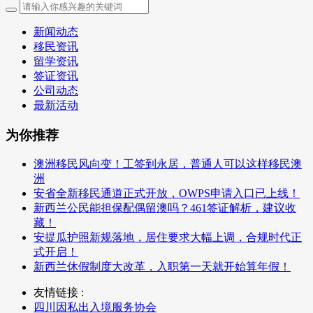
新闻动态
移民资讯
留学资讯
签证资讯
公司动态
最新活动
为你推荐
澳洲移民风向变！工签到永居，普通人可以这样移民澳
洲
安省全新移民通道正式开放，OWPS申请入口已上线！
新西兰公民能担保配偶留澳吗？461签证解析，建议收
藏！
安提瓜护照新规落地，居住要求大幅上调，合规时代正
式开启！
新西兰休假制度大改革，入职第一天就开始算年假！
友情链接 :
四川因私出入境服务协会