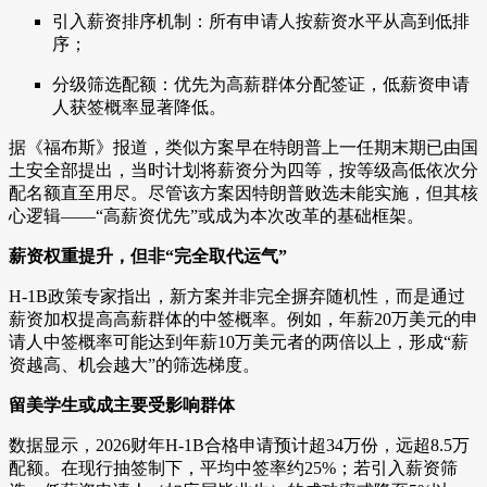
引入薪资排序机制：所有申请人按薪资水平从高到低排
序；
分级筛选配额：优先为高薪群体分配签证，低薪资申请
人获签概率显著降低。
据《福布斯》报道，类似方案早在特朗普上一任期末期已由国
土安全部提出，当时计划将薪资分为四等，按等级高低依次分
配名额直至用尽。尽管该方案因特朗普败选未能实施，但其核
心逻辑——“高薪资优先”或成为本次改革的基础框架。
薪资权重提升，但非“完全取代运气”
H-1B政策专家指出，新方案并非完全摒弃随机性，而是通过
薪资加权提高高薪群体的中签概率。例如，年薪20万美元的申
请人中签概率可能达到年薪10万美元者的两倍以上，形成“薪
资越高、机会越大”的筛选梯度。
留美学生或成主要受影响群体
数据显示，2026财年H-1B合格申请预计超34万份，远超8.5万
配额。在现行抽签制下，平均中签率约25%；若引入薪资筛