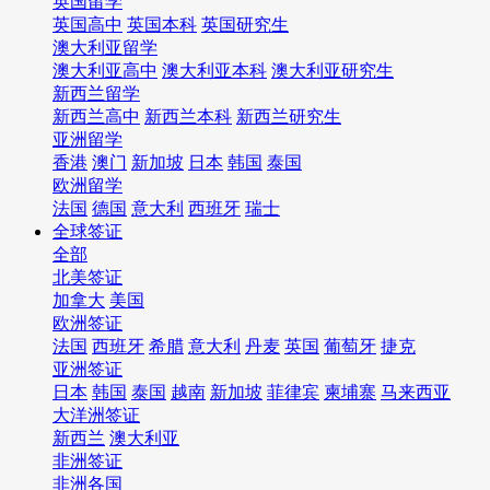
英国留学
英国高中
英国本科
英国研究生
澳大利亚留学
澳大利亚高中
澳大利亚本科
澳大利亚研究生
新西兰留学
新西兰高中
新西兰本科
新西兰研究生
亚洲留学
香港
澳门
新加坡
日本
韩国
泰国
欧洲留学
法国
德国
意大利
西班牙
瑞士
全球签证
全部
北美签证
加拿大
美国
欧洲签证
法国
西班牙
希腊
意大利
丹麦
英国
葡萄牙
捷克
亚洲签证
日本
韩国
泰国
越南
新加坡
菲律宾
柬埔寨
马来西亚
大洋洲签证
新西兰
澳大利亚
非洲签证
非洲各国