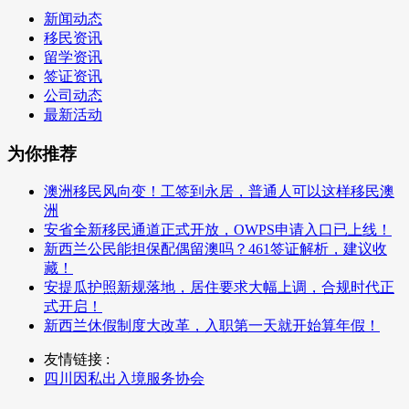
新闻动态
移民资讯
留学资讯
签证资讯
公司动态
最新活动
为你推荐
澳洲移民风向变！工签到永居，普通人可以这样移民澳
洲
安省全新移民通道正式开放，OWPS申请入口已上线！
新西兰公民能担保配偶留澳吗？461签证解析，建议收
藏！
安提瓜护照新规落地，居住要求大幅上调，合规时代正
式开启！
新西兰休假制度大改革，入职第一天就开始算年假！
友情链接 :
四川因私出入境服务协会