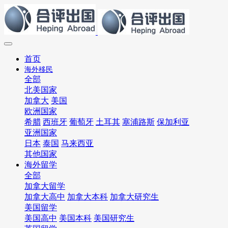
首页
海外移民
全部
北美国家
加拿大
美国
欧洲国家
希腊
西班牙
葡萄牙
土耳其
塞浦路斯
保加利亚
亚洲国家
日本
泰国
马来西亚
其他国家
海外留学
全部
加拿大留学
加拿大高中
加拿大本科
加拿大研究生
美国留学
美国高中
美国本科
美国研究生