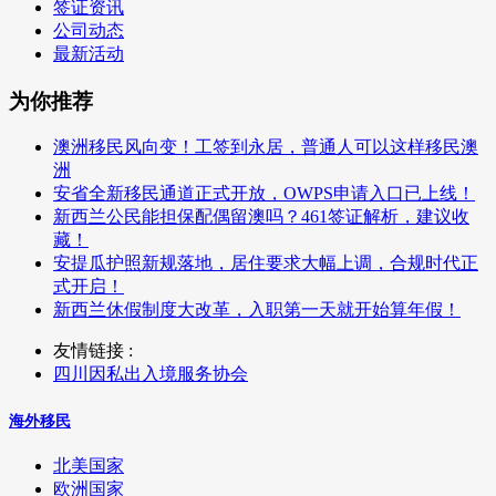
签证资讯
公司动态
最新活动
为你推荐
澳洲移民风向变！工签到永居，普通人可以这样移民澳
洲
安省全新移民通道正式开放，OWPS申请入口已上线！
新西兰公民能担保配偶留澳吗？461签证解析，建议收
藏！
安提瓜护照新规落地，居住要求大幅上调，合规时代正
式开启！
新西兰休假制度大改革，入职第一天就开始算年假！
友情链接 :
四川因私出入境服务协会
海外移民
北美国家
欧洲国家