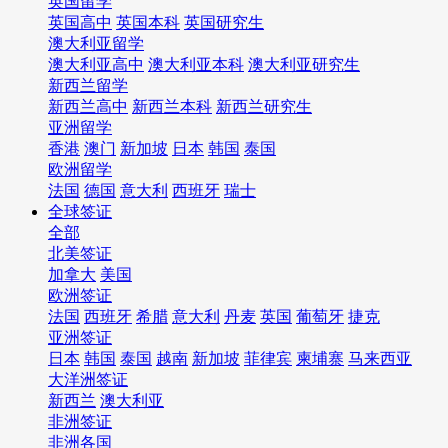
英国留学
英国高中
英国本科
英国研究生
澳大利亚留学
澳大利亚高中
澳大利亚本科
澳大利亚研究生
新西兰留学
新西兰高中
新西兰本科
新西兰研究生
亚洲留学
香港
澳门
新加坡
日本
韩国
泰国
欧洲留学
法国
德国
意大利
西班牙
瑞士
全球签证
全部
北美签证
加拿大
美国
欧洲签证
法国
西班牙
希腊
意大利
丹麦
英国
葡萄牙
捷克
亚洲签证
日本
韩国
泰国
越南
新加坡
菲律宾
柬埔寨
马来西亚
大洋洲签证
新西兰
澳大利亚
非洲签证
非洲各国