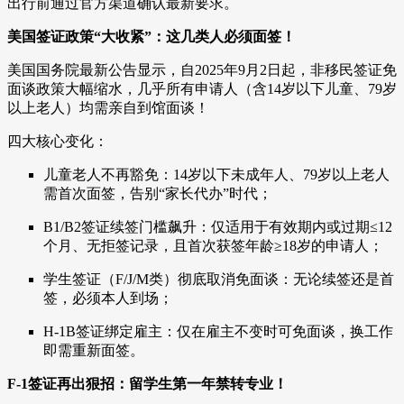
出行前通过官方渠道确认最新要求。
美国签证政策“大收紧”：这几类人必须面签！
美国国务院最新公告显示，自2025年9月2日起，非移民签证免
面谈政策大幅缩水，几乎所有申请人（含14岁以下儿童、79岁
以上老人）均需亲自到馆面谈！
四大核心变化：
儿童老人不再豁免：14岁以下未成年人、79岁以上老人
需首次面签，告别“家长代办”时代；
B1/B2签证续签门槛飙升：仅适用于有效期内或过期≤12
个月、无拒签记录，且首次获签年龄≥18岁的申请人；
学生签证（F/J/M类）彻底取消免面谈：无论续签还是首
签，必须本人到场；
H-1B签证绑定雇主：仅在雇主不变时可免面谈，换工作
即需重新面签。
F-1签证再出狠招：留学生第一年禁转专业！