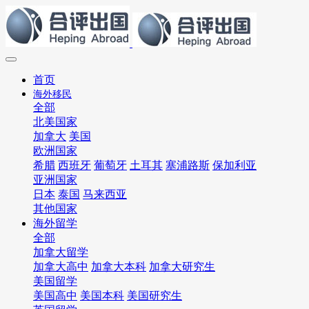
首页
海外移民
全部
北美国家
加拿大
美国
欧洲国家
希腊
西班牙
葡萄牙
土耳其
塞浦路斯
保加利亚
亚洲国家
日本
泰国
马来西亚
其他国家
海外留学
全部
加拿大留学
加拿大高中
加拿大本科
加拿大研究生
美国留学
美国高中
美国本科
美国研究生