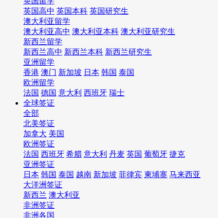
英国留学
英国高中
英国本科
英国研究生
澳大利亚留学
澳大利亚高中
澳大利亚本科
澳大利亚研究生
新西兰留学
新西兰高中
新西兰本科
新西兰研究生
亚洲留学
香港
澳门
新加坡
日本
韩国
泰国
欧洲留学
法国
德国
意大利
西班牙
瑞士
全球签证
全部
北美签证
加拿大
美国
欧洲签证
法国
西班牙
希腊
意大利
丹麦
英国
葡萄牙
捷克
亚洲签证
日本
韩国
泰国
越南
新加坡
菲律宾
柬埔寨
马来西亚
大洋洲签证
新西兰
澳大利亚
非洲签证
非洲各国