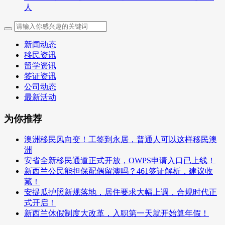
人
新闻动态
移民资讯
留学资讯
签证资讯
公司动态
最新活动
为你推荐
澳洲移民风向变！工签到永居，普通人可以这样移民澳
洲
安省全新移民通道正式开放，OWPS申请入口已上线！
新西兰公民能担保配偶留澳吗？461签证解析，建议收
藏！
安提瓜护照新规落地，居住要求大幅上调，合规时代正
式开启！
新西兰休假制度大改革，入职第一天就开始算年假！