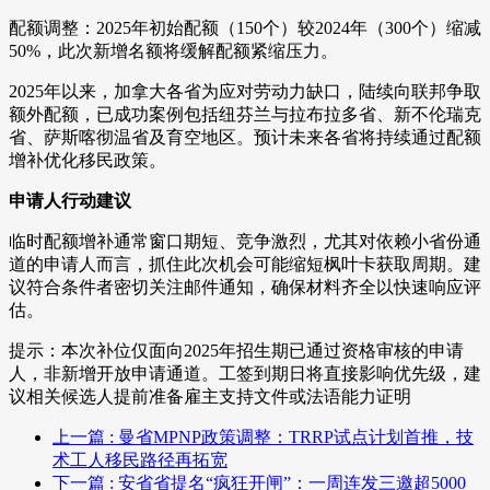
配额调整：2025年初始配额（150个）较2024年（300个）缩减
50%，此次新增名额将缓解配额紧缩压力。
2025年以来，加拿大各省为应对劳动力缺口，陆续向联邦争取
额外配额，已成功案例包括纽芬兰与拉布拉多省、新不伦瑞克
省、萨斯喀彻温省及育空地区。预计未来各省将持续通过配额
增补优化移民政策。
申请人行动建议
临时配额增补通常窗口期短、竞争激烈，尤其对依赖小省份通
道的申请人而言，抓住此次机会可能缩短枫叶卡获取周期。建
议符合条件者密切关注邮件通知，确保材料齐全以快速响应评
估。
提示：本次补位仅面向2025年招生期已通过资格审核的申请
人，非新增开放申请通道。工签到期日将直接影响优先级，建
议相关候选人提前准备雇主支持文件或法语能力证明
上一篇
: 曼省MPNP政策调整：TRRP试点计划首推，技
术工人移民路径再拓宽
下一篇
: 安省省提名“疯狂开闸”：一周连发三邀超5000