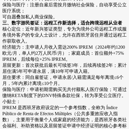
保险与医疗：注册自雇后需按月缴纳社会保险，自动享受公立
医疗系统；
可自愿叠加私人商业保险。
三、数字游民签证：远程工作新选择，适合跨境远程从业者
核心定位：近年新兴签证类型，专为为境外公司远程工作或服
务境外客户的专业人士设计，允许在西班牙居住并通过远程工
作获取收入。
经济能力：主申请人月收入需达200% IPREM（2024年约1200
欧元/月，单人约2万人民币/月）；家庭成员：首位额外+75%
IPREM，后续每位+25% IPREM。
居留更新：首次获批后最长可续签3年，后续再续签2年；累计
居住满5年可申请永居，满10年可申请入籍。
居住要求：同自雇签证，申请永居/入籍需满足每年离境≤6个
月，5年内累计离境≤10个月。
保险与医疗：申请初期需购买无共付额私人医疗保险；可通过
缴纳RETA制度下的DNV特殊条款社保，转为享受公立医疗。
小贴士：
IPREM 是西班牙政府设定的一个参考指数，全称为 Índice
Público de Renta de Efectos Múltiples（公共多重效应收入指
数），主要用于衡量个人或家庭的经济能力，是西班牙各类社
会福利、补助资格以及居留签证申请中经济证明的核心参考标