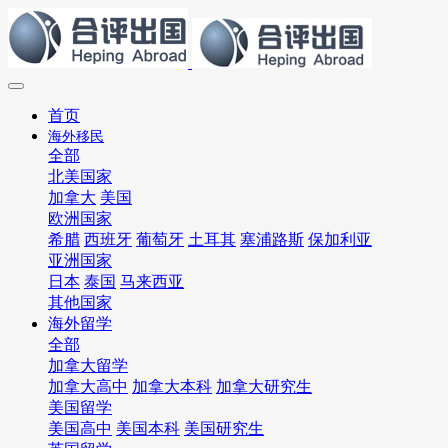
首页
海外移民
全部
北美国家
加拿大
美国
欧洲国家
希腊
西班牙
葡萄牙
土耳其
塞浦路斯
保加利亚
亚洲国家
日本
泰国
马来西亚
其他国家
海外留学
全部
加拿大留学
加拿大高中
加拿大本科
加拿大研究生
美国留学
美国高中
美国本科
美国研究生