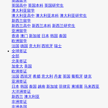
英国留学
英国高中
英国本科
英国研究生
澳大利亚留学
澳大利亚高中
澳大利亚本科
澳大利亚研究生
新西兰留学
新西兰高中
新西兰本科
新西兰研究生
亚洲留学
香港
澳门
新加坡
日本
韩国
泰国
欧洲留学
法国
德国
意大利
西班牙
瑞士
全球签证
全部
北美签证
加拿大
美国
欧洲签证
法国
西班牙
希腊
意大利
丹麦
英国
葡萄牙
捷克
亚洲签证
日本
韩国
泰国
越南
新加坡
菲律宾
柬埔寨
马来西亚
大洋洲签证
新西兰
澳大利亚
非洲签证
非洲各国