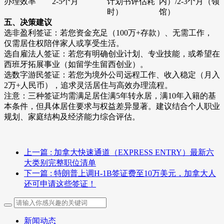
办理效率
2-5个月
计划书评估耗
内）/2-3个月（领
时）
馆）
五、决策建议
选非盈利签证：若您资金充足（100万+存款）、无需工作，
仅需居住权陪伴家人或享受生活。
选自雇法人签证：若您有明确创业计划、专业技能，或希望在
西班牙拓展事业（如留学生留西创业）。
选数字游民签证：若您为境外公司远程工作、收入稳定（月入
2万+人民币），追求灵活居住与高效办理流程。
注意：三种签证均需满足居住满5年转永居，满10年入籍的基
本条件，但具体居住要求与权益差异显著。建议结合个人职业
规划、家庭结构及经济能力综合评估。
上一篇
: 加拿大快速通道（EXPRESS ENTRY）最新六
大类别完整职位清单
下一篇
: 特朗普上调H-1B签证费至10万美元，加拿大人
还可申请这些签证！
新闻动态