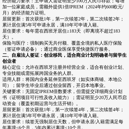
经济能力要求：主申请人需证明至少100万人民币存款；每增
加一位家庭成员，需额外提供1倍IPREM（2024年约600欧元/
月）的经济能力证明。
居留更新：首次获批1年，第一次续签2年，第二次续签2年；
累计居住满5年可申请永居，满10年可申请入籍。
居住要求：每年需在西班牙居住≥183天（即离境不超过183
天）。
保险与医疗：强制购买无共付额、覆盖全境的私人医疗保险
（签证申请必备）；通过商业医保享受快捷医疗服务。
二、自雇法人签证：创业移民，适合商业计划明确者与留学生
创业者
核心定位：允许在西班牙注册并经营企业，适合有创业计划、
专业技能或需拓展跨国业务的人群。
适用人群：将国内业务延伸至西班牙（如实体商铺、本地公
司）；留学生毕业后通过创业留西，开启本地事业。
关键要求：无固定IPREM倍数要求，但需提交详细商业计划
书（证明项目可行性及收入能力）；需证明至少20万人民币启
动资金（覆盖初期运营与生活开销）。
居留更新：首次获批1年，第一次续签4年，第二次续签4年；
累计居住满5年可申请永居，满10年可申请入籍。
居住要求：续签无强制居住天数，但申请永居/入籍需满足每
年离境≤6个月，5年内累计离境≤10个月。