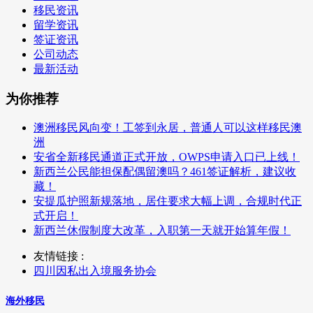
移民资讯
留学资讯
签证资讯
公司动态
最新活动
为你推荐
澳洲移民风向变！工签到永居，普通人可以这样移民澳
洲
安省全新移民通道正式开放，OWPS申请入口已上线！
新西兰公民能担保配偶留澳吗？461签证解析，建议收
藏！
安提瓜护照新规落地，居住要求大幅上调，合规时代正
式开启！
新西兰休假制度大改革，入职第一天就开始算年假！
友情链接 :
四川因私出入境服务协会
海外移民