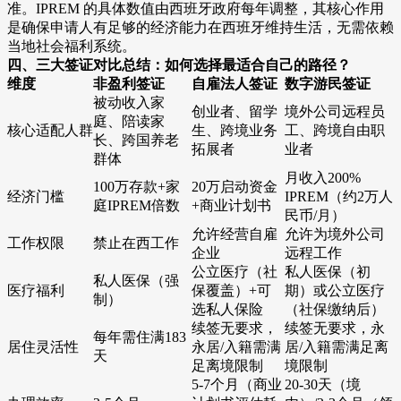
准。IPREM 的具体数值由西班牙政府每年调整，其核心作用
是确保申请人有足够的经济能力在西班牙维持生活，无需依赖
当地社会福利系统。
四、三大签证对比总结：如何选择最适合自己的路径？
维度
非盈利签证
自雇法人签证
数字游民签证
被动收入家
创业者、留学
境外公司远程员
庭、陪读家
核心适配人群
生、跨境业务
工、跨境自由职
长、跨国养老
拓展者
业者
群体
月收入200%
100万存款+家
20万启动资金
经济门槛
IPREM（约2万人
庭IPREM倍数
+商业计划书
民币/月）
允许经营自雇
允许为境外公司
工作权限
禁止在西工作
企业
远程工作
公立医疗（社
私人医保（初
私人医保（强
医疗福利
保覆盖）+可
期）或公立医疗
制）
选私人保险
（社保缴纳后）
续签无要求，
续签无要求，永
每年需住满183
居住灵活性
永居/入籍需满
居/入籍需满足离
天
足离境限制
境限制
5-7个月（商业
20-30天（境