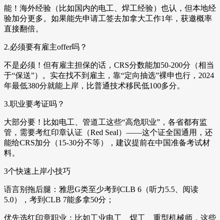
能！海外经验（比如国内的电工、焊工经验）也认，但本地经
验加分更多。如果能先申请工签去加拿大工作1年，获邀概率
直接翻倍。
2.必须要有雇主offer吗？
不是必须！但有雇主担保的话，CRS分数能加50-200分（相当
于“保送”）。实在找不到雇主，靠“定向抽选”裸申也行，2024
年最低380分就能上岸，比普通技术移民低100多分。
3.职业要考证吗？
大部分要！比如电工、管道工这些“高危职业”，各省都有监
管，需要考红印章认证（Red Seal）——这个证全国通用，还
能给CRS加分（15-30分不等），建议提前在中国准备考试材
料。
3个快速上岸小技巧
语言别拖后腿：雅思G类至少考到CLB 6（听力5.5、阅读
5.0），考到CLB 7能多拿50分；
优先选红印章职业：比如工业电工、焊工、重型机械师，这些