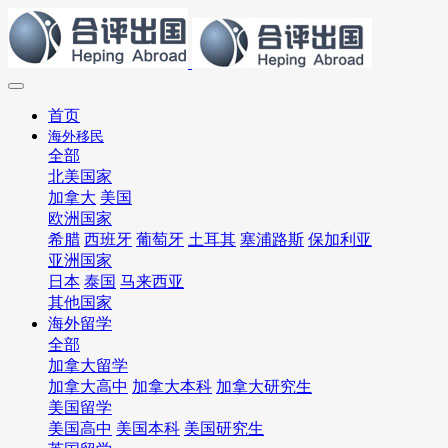
首页
海外移民
全部
北美国家
加拿大
美国
欧洲国家
希腊
西班牙
葡萄牙
土耳其
塞浦路斯
保加利亚
亚洲国家
日本
泰国
马来西亚
其他国家
海外留学
全部
加拿大留学
加拿大高中
加拿大本科
加拿大研究生
美国留学
美国高中
美国本科
美国研究生