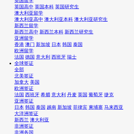
英国留学
英国高中
英国本科
英国研究生
澳大利亚留学
澳大利亚高中
澳大利亚本科
澳大利亚研究生
新西兰留学
新西兰高中
新西兰本科
新西兰研究生
亚洲留学
香港
澳门
新加坡
日本
韩国
泰国
欧洲留学
法国
德国
意大利
西班牙
瑞士
全球签证
全部
北美签证
加拿大
美国
欧洲签证
法国
西班牙
希腊
意大利
丹麦
英国
葡萄牙
捷克
亚洲签证
日本
韩国
泰国
越南
新加坡
菲律宾
柬埔寨
马来西亚
大洋洲签证
新西兰
澳大利亚
非洲签证
非洲各国