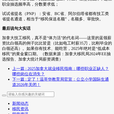
职业抽选频率高，分数要求低；
试试省提名（PNP）：安省、BC省、阿尔伯塔省都有技工类
省提名通道，相当于“移民保送名额”，名额多、审批快。
最后说句大实话
加拿大技工移民，真不是“体力活”的代名词——这里的蓝领薪
资比白领高的例子比比皆是（比如电工时薪35刀，比刚毕业的
白领还高）。如果你有技术、能吃苦，2025年绝对是“低成本
移民”的黄金窗口期。（数据来源：加拿大移民局2024年EE抽
选报告、加拿大统计局薪资调查）
上一篇
: 2025加拿大就业移民指南：哪些职业正缺人？
哪些岗位在消失？
下一篇
: 定了！温哥华教育局官宣：公立小学国际生通
道2026年关闭！
新闻动态
移民资讯