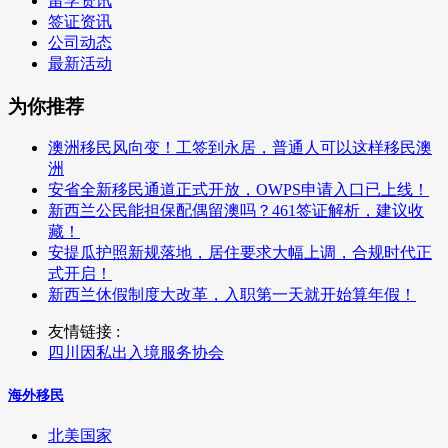
留学资讯
签证资讯
公司动态
最新活动
为你推荐
澳洲移民风向变！工签到永居，普通人可以这样移民澳
洲
安省全新移民通道正式开放，OWPS申请入口已上线！
新西兰公民能担保配偶留澳吗？461签证解析，建议收
藏！
安提瓜护照新规落地，居住要求大幅上调，合规时代正
式开启！
新西兰休假制度大改革，入职第一天就开始算年假！
友情链接 :
四川因私出入境服务协会
海外移民
北美国家