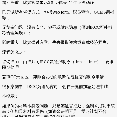
超期严重：比如官网显示5周，你等了1年还没动静；
已尝试所有催促方式：包括Web form、议员查询、GCMS调档
等；
无复杂问题：没有安全、犯罪或健康隐患（否则IRCC可能辩
称合理延误）；
影响重大：比如错过入学、失去录取资格或造成经济损失。
流程怎么走？
咨询律师，由律师向IRCC发送强制令（demand letter），要求
限期处理；
若IRCC无回应，律师会协助向联邦法院提交强制令申请；
很多案例中，IRCC为避免官司，会在开庭前加急处理申请。
小提示：
如果你的材料本身没问题，只是签证官拖延，强制令成功率较
高；但如果材料有硬伤（如资金证明不足、学习计划不合
理），可能加速拒签，建议先评估再行动。