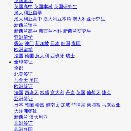
英国留学
英国高中
英国本科
英国研究生
澳大利亚留学
澳大利亚高中
澳大利亚本科
澳大利亚研究生
新西兰留学
新西兰高中
新西兰本科
新西兰研究生
亚洲留学
香港
澳门
新加坡
日本
韩国
泰国
欧洲留学
法国
德国
意大利
西班牙
瑞士
全球签证
全部
北美签证
加拿大
美国
欧洲签证
法国
西班牙
希腊
意大利
丹麦
英国
葡萄牙
捷克
亚洲签证
日本
韩国
泰国
越南
新加坡
菲律宾
柬埔寨
马来西亚
大洋洲签证
新西兰
澳大利亚
非洲签证
非洲各国