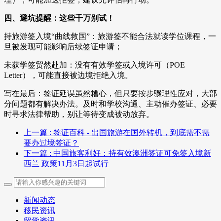
四、避坑提醒：这些千万别试！
持旅游签入境“曲线救国”：旅游签不能合法就读学位课程，一
旦被发现可能影响后续签证申请；
未获学签贸然赴加：没有有效学签或入境许可（POE
Letter），可能直接被边境拒绝入境。
写在最后：签证延误虽然糟心，但只要按步骤理性应对，大部
分问题都有解决办法。及时和学校沟通、主动催办签证、必要
时寻求法律帮助，别让等待变成被动放弃。
上一篇
: 签证百科 - 出国旅游在国外转机，到底需不需
要办过境签证？
下一篇
: 中国旅客利好：持有效澳洲签证可免签入境新
西兰 政策11月3日起试行
新闻动态
移民资讯
留学资讯