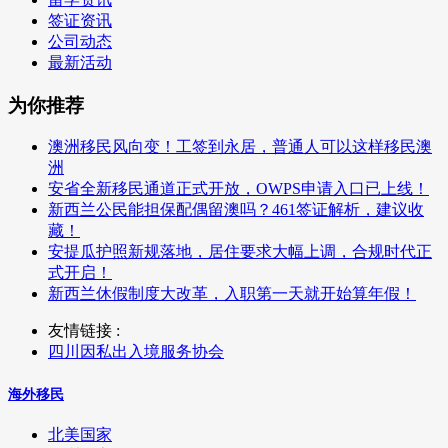
签证资讯
公司动态
最新活动
为你推荐
澳洲移民风向变！工签到永居，普通人可以这样移民澳
洲
安省全新移民通道正式开放，OWPS申请入口已上线！
新西兰公民能担保配偶留澳吗？461签证解析，建议收
藏！
安提瓜护照新规落地，居住要求大幅上调，合规时代正
式开启！
新西兰休假制度大改革，入职第一天就开始算年假！
友情链接 :
四川因私出入境服务协会
海外移民
北美国家