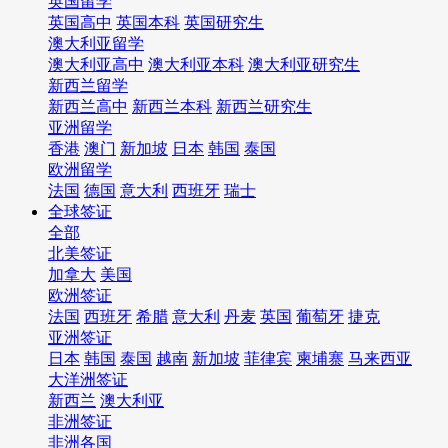
英国留学
英国高中
英国本科
英国研究生
澳大利亚留学
澳大利亚高中
澳大利亚本科
澳大利亚研究生
新西兰留学
新西兰高中
新西兰本科
新西兰研究生
亚洲留学
香港
澳门
新加坡
日本
韩国
泰国
欧洲留学
法国
德国
意大利
西班牙
瑞士
全球签证
全部
北美签证
加拿大
美国
欧洲签证
法国
西班牙
希腊
意大利
丹麦
英国
葡萄牙
捷克
亚洲签证
日本
韩国
泰国
越南
新加坡
菲律宾
柬埔寨
马来西亚
大洋洲签证
新西兰
澳大利亚
非洲签证
非洲各国