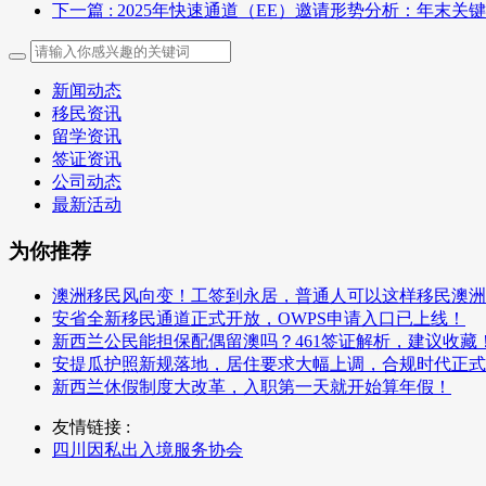
下一篇
: 2025年快速通道（EE）邀请形势分析：年末关
新闻动态
移民资讯
留学资讯
签证资讯
公司动态
最新活动
为你推荐
澳洲移民风向变！工签到永居，普通人可以这样移民澳洲
安省全新移民通道正式开放，OWPS申请入口已上线！
新西兰公民能担保配偶留澳吗？461签证解析，建议收藏
安提瓜护照新规落地，居住要求大幅上调，合规时代正式
新西兰休假制度大改革，入职第一天就开始算年假！
友情链接 :
四川因私出入境服务协会