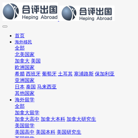
首页
海外移民
全部
北美国家
加拿大
美国
欧洲国家
希腊
西班牙
葡萄牙
土耳其
塞浦路斯
保加利亚
亚洲国家
日本
泰国
马来西亚
其他国家
海外留学
全部
加拿大留学
加拿大高中
加拿大本科
加拿大研究生
美国留学
美国高中
美国本科
美国研究生