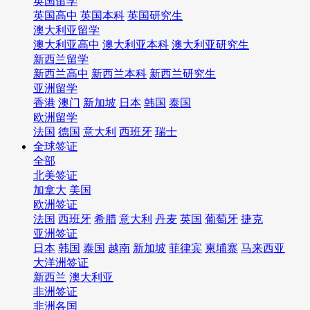
英国留学
英国高中
英国本科
英国研究生
澳大利亚留学
澳大利亚高中
澳大利亚本科
澳大利亚研究生
新西兰留学
新西兰高中
新西兰本科
新西兰研究生
亚洲留学
香港
澳门
新加坡
日本
韩国
泰国
欧洲留学
法国
德国
意大利
西班牙
瑞士
全球签证
全部
北美签证
加拿大
美国
欧洲签证
法国
西班牙
希腊
意大利
丹麦
英国
葡萄牙
捷克
亚洲签证
日本
韩国
泰国
越南
新加坡
菲律宾
柬埔寨
马来西亚
大洋洲签证
新西兰
澳大利亚
非洲签证
非洲各国