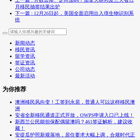
上一篇
: 分数普降、定向加码！加拿大联邦及三大省12
月移民抽签结果出炉
下一篇
: 12月26日起，美国全面启用出入境生物识别系
统
新闻动态
移民资讯
留学资讯
签证资讯
公司动态
最新活动
为你推荐
澳洲移民风向变！工签到永居，普通人可以这样移民澳
洲
安省全新移民通道正式开放，OWPS申请入口已上线！
新西兰公民能担保配偶留澳吗？461签证解析，建议收
藏！
安提瓜护照新规落地，居住要求大幅上调，合规时代正