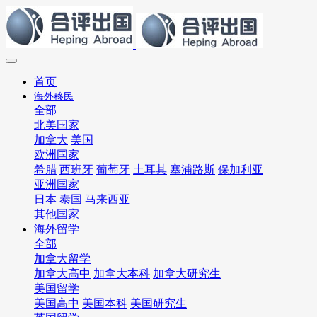
首页
海外移民
全部
北美国家
加拿大
美国
欧洲国家
希腊
西班牙
葡萄牙
土耳其
塞浦路斯
保加利亚
亚洲国家
日本
泰国
马来西亚
其他国家
海外留学
全部
加拿大留学
加拿大高中
加拿大本科
加拿大研究生
美国留学
美国高中
美国本科
美国研究生