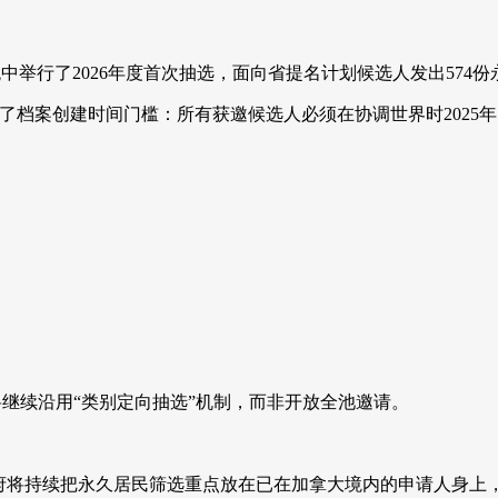
ry）系统中举行了2026年度首次抽选，面向省提名计划候选人发出57
了档案创建时间门槛：所有获邀候选人必须在协调世界时2025年10
C将继续沿用“类别定向抽选”机制，而非开放全池邀请。
，联邦政府将持续把永久居民筛选重点放在已在加拿大境内的申请人