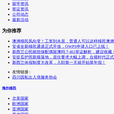
留学资讯
签证资讯
公司动态
最新活动
为你推荐
澳洲移民风向变！工签到永居，普通人可以这样移民澳洲
安省全新移民通道正式开放，OWPS申请入口已上线！
新西兰公民能担保配偶留澳吗？461签证解析，建议收藏
安提瓜护照新规落地，居住要求大幅上调，合规时代正式
新西兰休假制度大改革，入职第一天就开始算年假！
友情链接 :
四川因私出入境服务协会
海外移民
北美国家
欧洲国家
亚洲国家