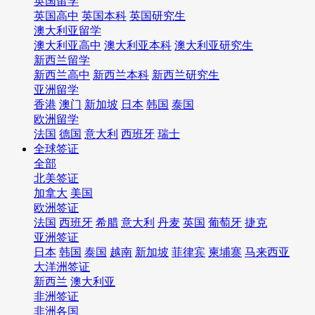
英国留学
英国高中
英国本科
英国研究生
澳大利亚留学
澳大利亚高中
澳大利亚本科
澳大利亚研究生
新西兰留学
新西兰高中
新西兰本科
新西兰研究生
亚洲留学
香港
澳门
新加坡
日本
韩国
泰国
欧洲留学
法国
德国
意大利
西班牙
瑞士
全球签证
全部
北美签证
加拿大
美国
欧洲签证
法国
西班牙
希腊
意大利
丹麦
英国
葡萄牙
捷克
亚洲签证
日本
韩国
泰国
越南
新加坡
菲律宾
柬埔寨
马来西亚
大洋洲签证
新西兰
澳大利亚
非洲签证
非洲各国