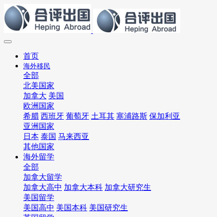
首页
海外移民
全部
北美国家
加拿大
美国
欧洲国家
希腊
西班牙
葡萄牙
土耳其
塞浦路斯
保加利亚
亚洲国家
日本
泰国
马来西亚
其他国家
海外留学
全部
加拿大留学
加拿大高中
加拿大本科
加拿大研究生
美国留学
美国高中
美国本科
美国研究生