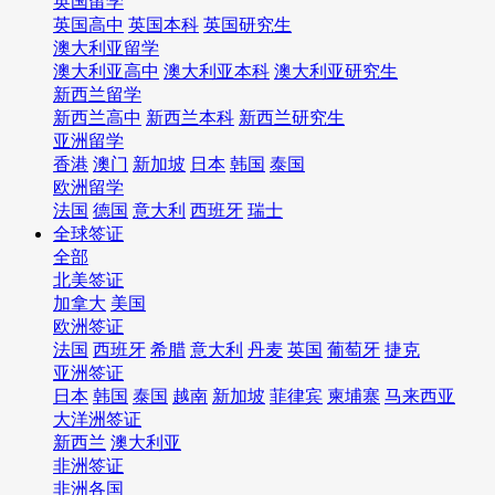
英国留学
英国高中
英国本科
英国研究生
澳大利亚留学
澳大利亚高中
澳大利亚本科
澳大利亚研究生
新西兰留学
新西兰高中
新西兰本科
新西兰研究生
亚洲留学
香港
澳门
新加坡
日本
韩国
泰国
欧洲留学
法国
德国
意大利
西班牙
瑞士
全球签证
全部
北美签证
加拿大
美国
欧洲签证
法国
西班牙
希腊
意大利
丹麦
英国
葡萄牙
捷克
亚洲签证
日本
韩国
泰国
越南
新加坡
菲律宾
柬埔寨
马来西亚
大洋洲签证
新西兰
澳大利亚
非洲签证
非洲各国