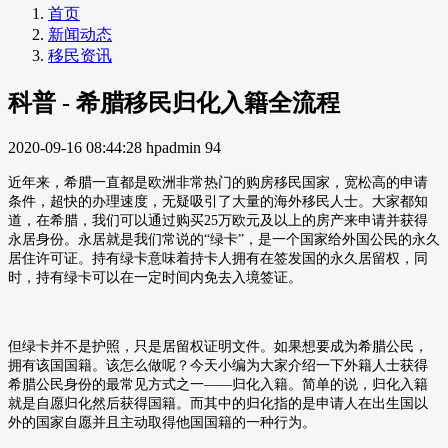
首页
新闻动态
移民资讯
科普 - 希腊移民归化入籍全流程
2020-09-16 08:44:28
hpadmin
94
近年来，希腊一直都是欧洲非常热门的购房移民国家，宽松高的申请
条件，超快的办理速度，无疑吸引了大量的海外移民人士。
大家都知
道，在希腊，我们可以通过购买
25
万欧元及以上的房产来申请并获得
永居身份。
永居就是我们常说的
“绿卡”，是一个国家给外国公民的永久
居住许可证。
持有绿卡意味着持卡人拥有在签发国的永久居留权，同
时，持有绿卡可以在一定时间内免去入境签证。
但绿卡并不是护照，只是居留权证明文件。如果想要成为希腊公民，
拥有该国国籍。该怎么做呢？今天小编为大家介绍一下外籍人士获得
希腊公民身份的最常见方式之一
——归化入籍。
简单的说，归化入籍
就是自愿归化然后获得国籍。而其中的归化指的是申请人在出生国以
外的国家自愿并且主动取得他国国籍的一种行为。