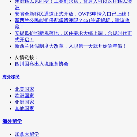
澳洲移民风向变！工签到永居，普通人可以这样移民澳
洲
安省全新移民通道正式开放，OWPS申请入口已上线！
新西兰公民能担保配偶留澳吗？461签证解析，建议收
藏！
安提瓜护照新规落地，居住要求大幅上调，合规时代正
式开启！
新西兰休假制度大改革，入职第一天就开始算年假！
友情链接 :
四川因私出入境服务协会
海外移民
北美国家
欧洲国家
亚洲国家
其他国家
海外留学
加拿大留学