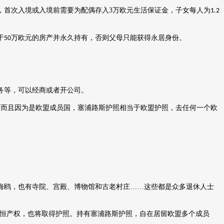
，首次入境或入境前需要为配偶存入
3
万欧元生活保证金，子女每人为
1.2
于
万欧元的房产并永久持有，否则父母只能获得永居身份。
50
务等，可以经商或者开公司。
。而且因为是欧盟成员国，塞浦路斯护照相当于欧盟护照，去任何一个欧
海鸥，也有寺院、宫殿、博物馆和古老村庄
……这些都是众多退休人士
恒产权，也将取得护照。持有塞浦路斯护照，自在居留欧盟多个成员