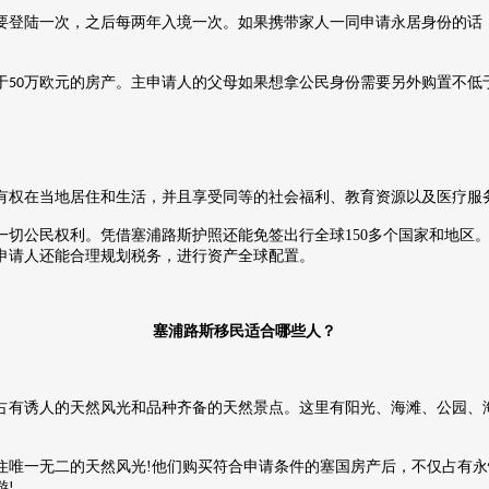
要登陆一次，之后每两年入境一次。如果携带家人一同申请永居身份的话
于
万欧元的房产。主申请人的父母如果想拿公民身份需要另外购置不低
50
有权在当地居住和生活，并且享受同等的社会福利、教育资源以及医疗服
一切公民权利。凭借塞浦路斯护照还能免签出行全球
150
多个国家和地区
申请人还能合理规划税务，进行资产全球配置。
塞浦路斯移民适合哪些人？
占有诱人的天然风光和品种齐备的天然景点。这里有阳光、海滩、公园、
住唯一无二的天然风光
!
他们购买符合申请条件的塞国房产后，不仅占有永
游
!