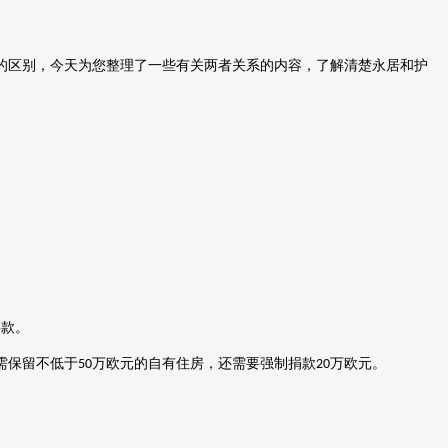
的区别，今天为您整理了一些有关两者关系的内容，了解清楚永居和护
存款。
需保留不低于
万欧元的自有住房，还需要强制捐款
万欧元。
50
20