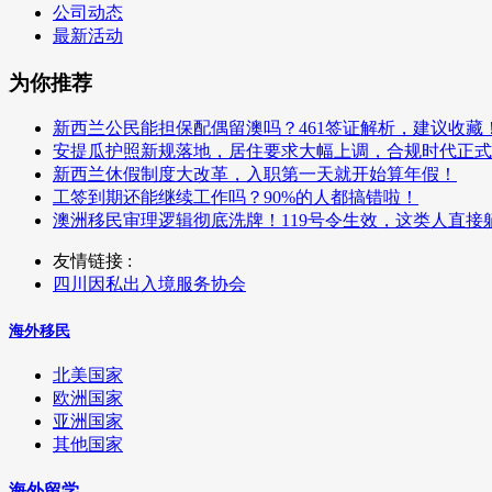
公司动态
最新活动
为你推荐
新西兰公民能担保配偶留澳吗？461签证解析，建议收藏
安提瓜护照新规落地，居住要求大幅上调，合规时代正式
新西兰休假制度大改革，入职第一天就开始算年假！
工签到期还能继续工作吗？90%的人都搞错啦！
澳洲移民审理逻辑彻底洗牌！119号令生效，这类人直接
友情链接 :
四川因私出入境服务协会
海外移民
北美国家
欧洲国家
亚洲国家
其他国家
海外留学