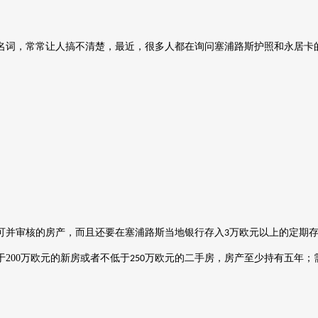
名词，常常让人搞不清楚，最近，很多人都在询问塞浦路斯护照和永居卡
。
可并审核的房产，而且还要在塞浦路斯当地银行存入
万欧元以上的定期
3
于
200
万欧元的新房或者不低于
万欧元的二手房，房产至少持有五年；
250