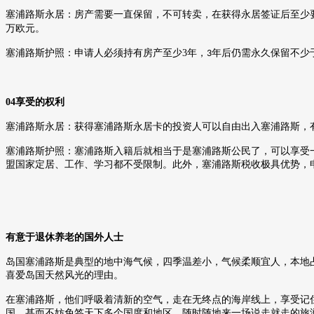
塞浦路斯永居：房产需要一直保留，不可转卖，在获得永居签证后至少
万欧元。
塞浦路斯护照：申请人必须持有房产至少
3
年，
年后仍需永久保留不少
3
04
享受的权利
塞浦路斯永居：获得塞浦路斯永居卡的投资人可以自由出入塞浦路斯，
塞浦路斯护照：塞浦路斯入籍后就相当于是塞浦路斯公民了，可以享受
盟国家定居、工作、学习都不受限制。此外，塞浦路斯税收极具优势，
有意于退休养老的国外人士
岛国塞浦路斯是典型的地中海气候，四季温差小，气候柔顺宜人，本地
喜爱岛国天然风光的理由。
在塞浦路斯，他们呼吸着清新的空气，走在无终点的海岸线上，享受记
国，甚而不妨免签天下多个国度和地区，随时随地来一场说走就走的旅