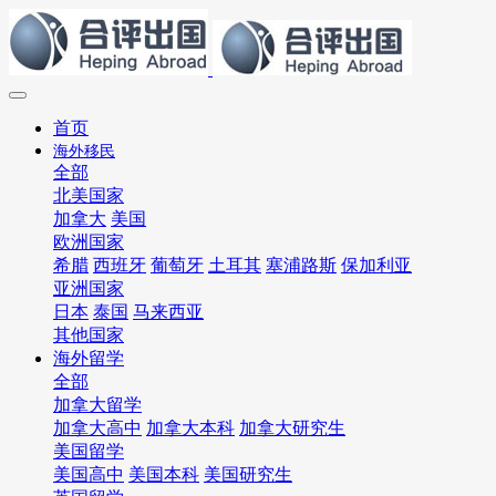
首页
海外移民
全部
北美国家
加拿大
美国
欧洲国家
希腊
西班牙
葡萄牙
土耳其
塞浦路斯
保加利亚
亚洲国家
日本
泰国
马来西亚
其他国家
海外留学
全部
加拿大留学
加拿大高中
加拿大本科
加拿大研究生
美国留学
美国高中
美国本科
美国研究生