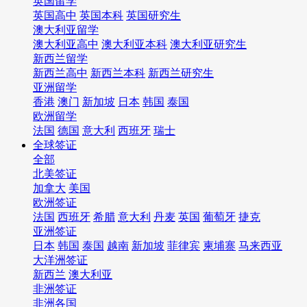
英国留学
英国高中
英国本科
英国研究生
澳大利亚留学
澳大利亚高中
澳大利亚本科
澳大利亚研究生
新西兰留学
新西兰高中
新西兰本科
新西兰研究生
亚洲留学
香港
澳门
新加坡
日本
韩国
泰国
欧洲留学
法国
德国
意大利
西班牙
瑞士
全球签证
全部
北美签证
加拿大
美国
欧洲签证
法国
西班牙
希腊
意大利
丹麦
英国
葡萄牙
捷克
亚洲签证
日本
韩国
泰国
越南
新加坡
菲律宾
柬埔寨
马来西亚
大洋洲签证
新西兰
澳大利亚
非洲签证
非洲各国