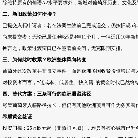
除维持原有的葡语A2水平要求外，新增对葡萄牙历史、文化
二、新旧政策如何衔接？
已提交入籍申请者：若在法案生效前已完成递交，仍按旧规5
尚未提交者：无论已居住4年还是4年11个月，一律适用10年新
换言之，政策过渡窗口已在签署前关闭，无宽限期安排。
三、为何此时收紧？欧洲整体风向转变
葡萄牙此次改革并非孤立事件，而是欧洲多国收紧投资移民与
对投资者而言，“低成本、低居住、快入籍”的黄金时代已然终
四、替代方案：三条可行的欧洲居留路径
尽管葡萄牙入籍路径拉长，但仍有其他欧洲项目可作为务实替
希腊黄金签证
投资门槛：25万欧元起（非热门区域），雅典等核心城市已升至