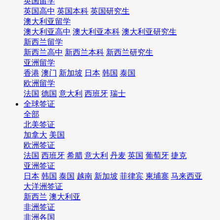
英国留学
英国高中
英国本科
英国研究生
澳大利亚留学
澳大利亚高中
澳大利亚本科
澳大利亚研究生
新西兰留学
新西兰高中
新西兰本科
新西兰研究生
亚洲留学
香港
澳门
新加坡
日本
韩国
泰国
欧洲留学
法国
德国
意大利
西班牙
瑞士
全球签证
全部
北美签证
加拿大
美国
欧洲签证
法国
西班牙
希腊
意大利
丹麦
英国
葡萄牙
捷克
亚洲签证
日本
韩国
泰国
越南
新加坡
菲律宾
柬埔寨
马来西亚
大洋洲签证
新西兰
澳大利亚
非洲签证
非洲各国