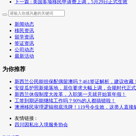
下一篇
: 美国多项移民申请费上调，5月29日正式生效
新闻动态
移民资讯
留学资讯
签证资讯
公司动态
最新活动
为你推荐
新西兰公民能担保配偶留澳吗？461签证解析，建议收藏
安提瓜护照新规落地，居住要求大幅上调，合规时代正式
新西兰休假制度大改革，入职第一天就开始算年假！
工签到期还能继续工作吗？90%的人都搞错啦！
澳洲移民审理逻辑彻底洗牌！119号令生效，这类人直接
友情链接 :
四川因私出入境服务协会