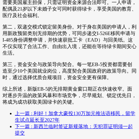
需要美国雇主担保，只需证明资金来源合法即可。一人申请，
配偶及21岁以下未婚子女可同时获得绿卡，享受美国的教育、
医疗及社会福利。
第二，双递交模式锁定留美身份。对于身在美国的申请人，利
用新政预留类别无排期的优势，可同步递交I-526E移民申请与
I-485身份调整申请，并快速获批工卡（EAD）与回美纸。这
不仅实现了合法工作、自由出入境，还能在等待绿卡期间安心
生活。
第三，资金安全与政策导向契合。每一笔EB-5投资都需要创
造至少10个美国就业岗位，高度契合美国政府的政策导向。同
时，通过选择优质合规项目，资金安全更有保障。
综上所述，新版EB-5的无排期黄金窗口期正在快速收窄。面
对逐步升温的政策风暴和市场竞争，尽早规划、锁定优先日，
将成为成功获取美国绿卡的关键。
上一篇
: 利好！加拿大豪投130万加元推法语移民，留学
生试点延长至2027年
下一篇
: 新西兰临时签证新规落地：无犯罪证明须一起
提交