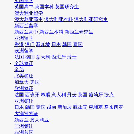
英国留学
英国高中
英国本科
英国研究生
澳大利亚留学
澳大利亚高中
澳大利亚本科
澳大利亚研究生
新西兰留学
新西兰高中
新西兰本科
新西兰研究生
亚洲留学
香港
澳门
新加坡
日本
韩国
泰国
欧洲留学
法国
德国
意大利
西班牙
瑞士
全球签证
全部
北美签证
加拿大
美国
欧洲签证
法国
西班牙
希腊
意大利
丹麦
英国
葡萄牙
捷克
亚洲签证
日本
韩国
泰国
越南
新加坡
菲律宾
柬埔寨
马来西亚
大洋洲签证
新西兰
澳大利亚
非洲签证
非洲各国