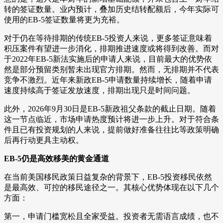
转的签证数量。业内预计，叠加历史结转配额后，今年实际可
使用的EB-5签证数量将更为充裕。
对于仍在等待排期的传统EB-5投资人来说，更多签证意味着
积压案件有望进一步消化，排期推进速度或将得到改善。而对
于2022年EB-5新法实施后的申请人来说，目前最大的优势依
然是部分预留类别暂未出现官方排期。然而，无排期并不代表
竞争不激烈。近年来新政EB-5申请数量持续增长，随着申请
速度持续高于签证发放速度，排期出现只是时间问题。
此外，2026年9月30日是EB-5新政祖父条款的截止日期。随着
这一节点临近，市场申请热度预计将进一步上升。对于符合条
件且已有投资规划的人来说，提前做好准备往往比等政策明确
后再行动更具主动权。
EB-5仍是高效移美的黄金通道
在当前美国移民政策日益复杂的背景下，EB-5投资移民依然
是最高效、可控的移民途径之一。其核心优势体现在以下几个
方面：
第一，申请门槛宽松且全家受益。投资者无需语言成绩，也不