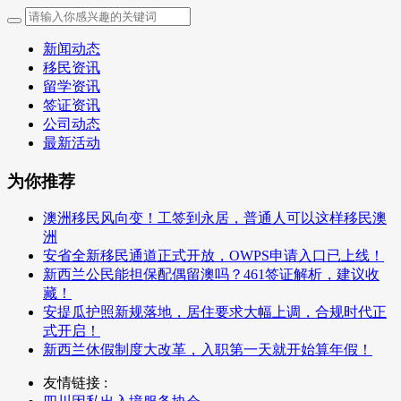
新闻动态
移民资讯
留学资讯
签证资讯
公司动态
最新活动
为你推荐
澳洲移民风向变！工签到永居，普通人可以这样移民澳
洲
安省全新移民通道正式开放，OWPS申请入口已上线！
新西兰公民能担保配偶留澳吗？461签证解析，建议收
藏！
安提瓜护照新规落地，居住要求大幅上调，合规时代正
式开启！
新西兰休假制度大改革，入职第一天就开始算年假！
友情链接 :