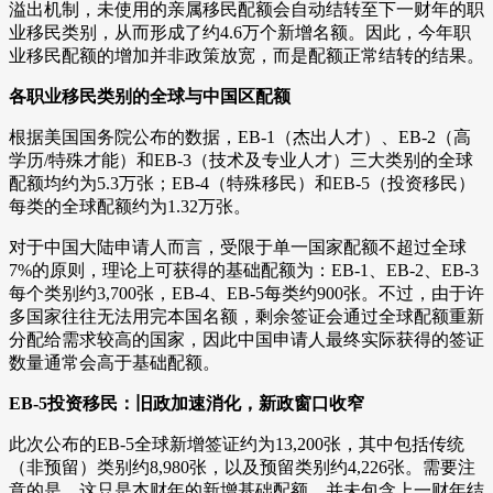
溢出机制，未使用的亲属移民配额会自动结转至下一财年的职
业移民类别，从而形成了约4.6万个新增名额。因此，今年职
业移民配额的增加并非政策放宽，而是配额正常结转的结果。
各职业移民类别的全球与中国区配额
根据美国国务院公布的数据，EB-1（杰出人才）、EB-2（高
学历/特殊才能）和EB-3（技术及专业人才）三大类别的全球
配额均约为5.3万张；EB-4（特殊移民）和EB-5（投资移民）
每类的全球配额约为1.32万张。
对于中国大陆申请人而言，受限于单一国家配额不超过全球
7%的原则，理论上可获得的基础配额为：EB-1、EB-2、EB-3
每个类别约3,700张，EB-4、EB-5每类约900张。不过，由于许
多国家往往无法用完本国名额，剩余签证会通过全球配额重新
分配给需求较高的国家，因此中国申请人最终实际获得的签证
数量通常会高于基础配额。
EB-5投资移民：旧政加速消化，新政窗口收窄
此次公布的EB-5全球新增签证约为13,200张，其中包括传统
（非预留）类别约8,980张，以及预留类别约4,226张。需要注
意的是，这只是本财年的新增基础配额，并未包含上一财年结