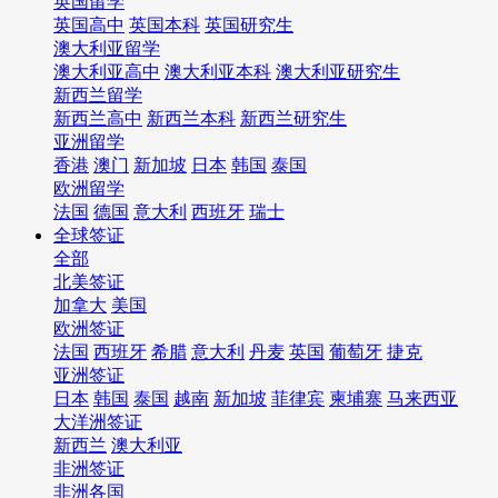
英国留学
英国高中
英国本科
英国研究生
澳大利亚留学
澳大利亚高中
澳大利亚本科
澳大利亚研究生
新西兰留学
新西兰高中
新西兰本科
新西兰研究生
亚洲留学
香港
澳门
新加坡
日本
韩国
泰国
欧洲留学
法国
德国
意大利
西班牙
瑞士
全球签证
全部
北美签证
加拿大
美国
欧洲签证
法国
西班牙
希腊
意大利
丹麦
英国
葡萄牙
捷克
亚洲签证
日本
韩国
泰国
越南
新加坡
菲律宾
柬埔寨
马来西亚
大洋洲签证
新西兰
澳大利亚
非洲签证
非洲各国