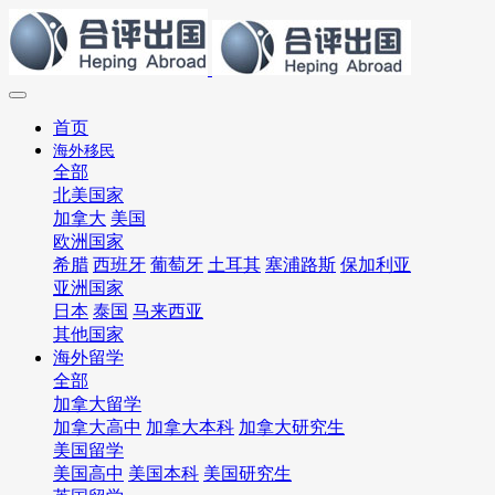
首页
海外移民
全部
北美国家
加拿大
美国
欧洲国家
希腊
西班牙
葡萄牙
土耳其
塞浦路斯
保加利亚
亚洲国家
日本
泰国
马来西亚
其他国家
海外留学
全部
加拿大留学
加拿大高中
加拿大本科
加拿大研究生
美国留学
美国高中
美国本科
美国研究生