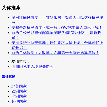
为你推荐
澳洲移民风向变！工签到永居，普通人可以这样移民澳
洲
安省全新移民通道正式开放，OWPS申请入口已上线！
新西兰公民能担保配偶留澳吗？461签证解析，建议收
藏！
安提瓜护照新规落地，居住要求大幅上调，合规时代正
式开启！
新西兰休假制度大改革，入职第一天就开始算年假！
友情链接 :
四川因私出入境服务协会
海外移民
北美国家
欧洲国家
亚洲国家
其他国家