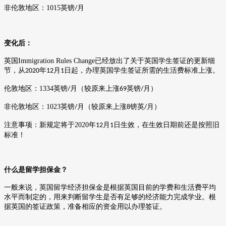
非伦敦地区：
1015
英镑
月
/
变化后：
英国
Immigration Rules Change
已经放出了关于英国学生签证的更新细
节，从
年
月
日起，办理英国学生签证所需的生活费标准上涨。
2020
12
1
伦敦地区：
1334
英镑
月（较原来上涨
英镑
月）
/
69
/
非伦敦地区：
1023
英镑
月（较原来上涨
镑英
月）
/
8
/
注意事项：新规定将于
2020
年
月
日生效，在生效日期前还是按照旧
12
1
标准！
什么是留学担保金？
一般来说，英国留学经济担保金是根据英国目前的学费和生活费平均
水平而制定的，用来判断留学生是否有足够的经济能力完成学业。根
据英国的签证政策，准备相应的资金用以办理签证。