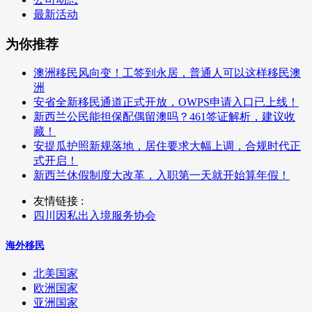
最新活动
为你推荐
澳洲移民风向变！工签到永居，普通人可以这样移民澳
洲
安省全新移民通道正式开放，OWPS申请入口已上线！
新西兰公民能担保配偶留澳吗？461签证解析，建议收
藏！
安提瓜护照新规落地，居住要求大幅上调，合规时代正
式开启！
新西兰休假制度大改革，入职第一天就开始算年假！
友情链接 :
四川因私出入境服务协会
海外移民
北美国家
欧洲国家
亚洲国家