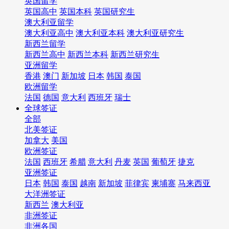
英国留学
英国高中
英国本科
英国研究生
澳大利亚留学
澳大利亚高中
澳大利亚本科
澳大利亚研究生
新西兰留学
新西兰高中
新西兰本科
新西兰研究生
亚洲留学
香港
澳门
新加坡
日本
韩国
泰国
欧洲留学
法国
德国
意大利
西班牙
瑞士
全球签证
全部
北美签证
加拿大
美国
欧洲签证
法国
西班牙
希腊
意大利
丹麦
英国
葡萄牙
捷克
亚洲签证
日本
韩国
泰国
越南
新加坡
菲律宾
柬埔寨
马来西亚
大洋洲签证
新西兰
澳大利亚
非洲签证
非洲各国