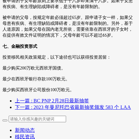
被申请的子女年龄原则上要求低于十八岁即未满十八岁。如果子女患
有疾病、有生理缺陷或障碍者，是没有年龄限制的。
被申请的父母，按规定年龄必须超过
65
岁。跟申请子女一样，如果父
母患有疾病、有生理缺陷或障碍者，是没有年龄限制的。另外，基于
人道原因，如果父母在国内老无所依，需要依靠在西班牙的子女时，
在提供有效文件证明的情况下，父母年龄可以不超过
岁。
65
七、金融投资形式
投资移民相关政策规定，以下途径也可以获得投资居留：
最少购买
200
万欧元西班牙国债。
最少在西班牙银行存款
100
万欧元。
最少购买西班牙公司股份
100
万欧元。
上一篇
: BC PNP 2月28日最新抽签
下一篇
: 2023 年曼尼托巴省最新抽奖颁发 583 个 LAA
新闻动态
移民资讯