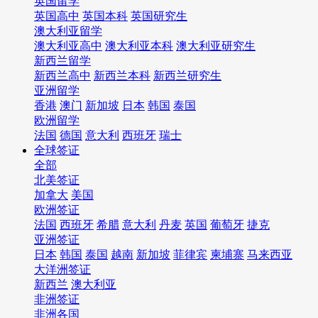
英国留学
英国高中
英国本科
英国研究生
澳大利亚留学
澳大利亚高中
澳大利亚本科
澳大利亚研究生
新西兰留学
新西兰高中
新西兰本科
新西兰研究生
亚洲留学
香港
澳门
新加坡
日本
韩国
泰国
欧洲留学
法国
德国
意大利
西班牙
瑞士
全球签证
全部
北美签证
加拿大
美国
欧洲签证
法国
西班牙
希腊
意大利
丹麦
英国
葡萄牙
捷克
亚洲签证
日本
韩国
泰国
越南
新加坡
菲律宾
柬埔寨
马来西亚
大洋洲签证
新西兰
澳大利亚
非洲签证
非洲各国