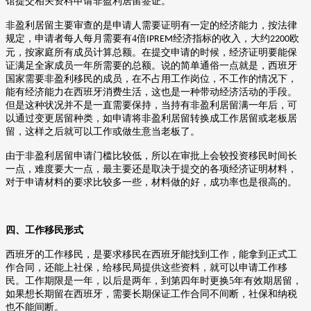
馆提交相关资料申请非盈利居留签证。
非盈利居留主要审查的是申请人需要证明有一定的经济能力，按法律
规定，申请者每人每月需要有
4
倍
经济指标的收入，大约
欧
IPREM
2200
元，按家庭所有成员计算总额。在提交申请的时候，经济证明要能保
证满足全家成员一年所需要的总额。说的简单通俗一点就是，西班牙
国家需要非盈利移民的成员，在不占用工作岗位，不工作的情况下，
能有经济能力在西班牙消费生活，这也是一种带动经济活动的手段。
但是这种状况并不是一直需要保持，当持有非盈利居留满一年后，可
以通过变更居留种类，如申请将非盈利居留转换成工作居留或老板居
留，这样之后就可以工作或做生意当老板了。
由于非盈利居留申请门槛比较低，所以在审批上会较投资移民时间长
一点，难度要大一点，最主要还是取决于提交的各项经济证明材料，
对于申请材料的要求比较多一些，材料做的好，成功率也是很高的。
四、工作移民形式
西班牙的工作移民，是要求移民在西班牙能找到工作，能拿到正式工
作合同，还能上社保，给移民局提供这些资料，就可以申请工作移
民。工作期限是一年，以后是两年，到第四年时更换
5
年有效期居留，
如果想长期留在西班牙，需要长期保证工作合同不间断，社保和纳税
也不能间断。