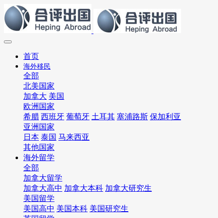
首页
海外移民
全部
北美国家
加拿大
美国
欧洲国家
希腊
西班牙
葡萄牙
土耳其
塞浦路斯
保加利亚
亚洲国家
日本
泰国
马来西亚
其他国家
海外留学
全部
加拿大留学
加拿大高中
加拿大本科
加拿大研究生
美国留学
美国高中
美国本科
美国研究生