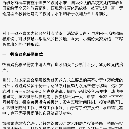
西班牙有着享誉整个世界的教育水准、国际公认的高校文凭的重教育
国家给予全民的教育福利。西班牙教育体系成熟，教育资源丰富，无
论是基础教育还是高等教育，水平均居于欧洲乃至世界前列。
对于一些不喜国内紧张的社会节奏、渴望蓝天白云与悠闲生活的移民
者来说，可以算是非常理想的目的地。今天，
小编
给大家介绍一下移
民西班牙的七种形式。
一、投资购房移民形式
投资购房移民需要申请人在西班牙购买至少累计不少于
50
万欧元的房
产。
目前，好多家庭会采用投资移民的方式主要是购买不少于
50
万欧元的
房产，通过购买多个房产，达到累计值
万欧元来进行移民，这种方
50
式对于有一定经济基础的家庭来说，操作起来比较容易便捷，成功率
相当高。按西班牙法律规定，投资移民为一人主申请，全家上下三代
同时受益。投资移民没有移民监，没有离境时间限制。投资移民可以
在西班牙随时工作，没有工作限制。由于有了资产投资，在申请过程
中，也不需要再提供其它经济证明材料。
如果家庭经济允许，比较建议做
50
万欧元的房产投资移民，移民审批
速度比较快，并且作为投资的西班牙房产，可以在移民后进行出租收