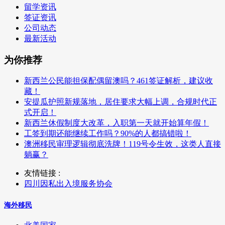
留学资讯
签证资讯
公司动态
最新活动
为你推荐
新西兰公民能担保配偶留澳吗？461签证解析，建议收
藏！
安提瓜护照新规落地，居住要求大幅上调，合规时代正
式开启！
新西兰休假制度大改革，入职第一天就开始算年假！
工签到期还能继续工作吗？90%的人都搞错啦！
澳洲移民审理逻辑彻底洗牌！119号令生效，这类人直接
躺赢？
友情链接 :
四川因私出入境服务协会
海外移民