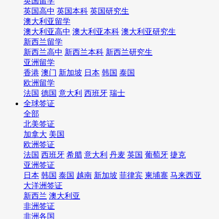
英国留学
英国高中
英国本科
英国研究生
澳大利亚留学
澳大利亚高中
澳大利亚本科
澳大利亚研究生
新西兰留学
新西兰高中
新西兰本科
新西兰研究生
亚洲留学
香港
澳门
新加坡
日本
韩国
泰国
欧洲留学
法国
德国
意大利
西班牙
瑞士
全球签证
全部
北美签证
加拿大
美国
欧洲签证
法国
西班牙
希腊
意大利
丹麦
英国
葡萄牙
捷克
亚洲签证
日本
韩国
泰国
越南
新加坡
菲律宾
柬埔寨
马来西亚
大洋洲签证
新西兰
澳大利亚
非洲签证
非洲各国