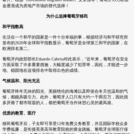
35
金逐渐成为房地产市场的替代选择！
为什么追捧葡萄牙移民
和平指数高
生活在一个和平的国家是一件十分幸福的事，根据经济与和平研究所
发布的
2020
年全球和平指数显示，葡萄牙是全球第三和平的国家，在
欧洲排名第二。
葡萄牙内政部部长
Eduardo Cabrita
对此表示，“近年来，葡萄牙在安全
方面采取了许多重要措施，大幅度减少了犯罪率，因此，才能进一步
地、稳固地在这项排名中取得出色的成绩。
气候温和、阳光充足
葡萄牙终年无休的阳光、美丽绝伦的海滩以及即使在冬天也温和的气
候，都颇具吸引力。此外，葡萄牙人口只有大约一千两百万，因此很
多厌倦了都市喧嚣的人，都把葡萄牙当作休憩心灵的避风港。
优质的教育、医疗
移民葡萄牙后，子女即可享受
12
年免费义务教育，并且国际学校众多
学费低廉，是衔接英美高等教育院校的黄金跳板。葡萄牙全球医疗保