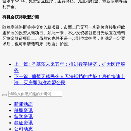
健水平
，免费公立医疗，生育补贴、儿童福利金、带薪假期等福
No.14
利齐全。
有机会获得欧盟护照
随着塞浦路斯关停投资入籍项目，市面上已无可一步到位直接取得欧
盟护照的投资入籍项目。如此一来，不少投资者就把目光放置在葡萄
牙黄金签证项目上。虽然它也并不是一步到位拿护照，但满足一定要
求后，也可申请葡萄牙
（
欧盟
）
护照。
上一篇
: 圣基茨未来五年：推进数字经济，扩大医疗服
务
下一篇
: 葡萄牙移民令人无法抵挡的优势！房价快速上
涨，买房即为准欧盟公民
新闻动态
移民资讯
留学资讯
签证资讯
公司动态