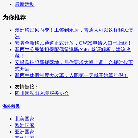
最新活动
为你推荐
澳洲移民风向变！工签到永居，普通人可以这样移民澳
洲
安省全新移民通道正式开放，OWPS申请入口已上线！
新西兰公民能担保配偶留澳吗？461签证解析，建议收
藏！
安提瓜护照新规落地，居住要求大幅上调，合规时代正
式开启！
新西兰休假制度大改革，入职第一天就开始算年假！
友情链接 :
四川因私出入境服务协会
海外移民
北美国家
欧洲国家
亚洲国家