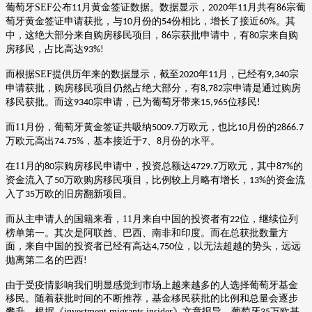
葡萄牙
SEF
公布
月黄金签证数据。数据显示，
年
月共有
宗葡
11
2020
11
86
萄牙黄金签证申请获批，与
月份的
份相比，增长了接近
。其
10
54
60%
中，这绝大部分来自购房移民项目，
宗获批申请中，有
宗来自购
86
80
房移民，占比高达
93%!
而根据
SEF
提供历年来的数据显示，截至
年
月，已经有
宗
2020
11
9,340
申请获批，购房移民项目仍然占绝大部分，有
宗申请是通过购房
8,782
移民获批。而这
宗申请，已为葡萄牙带来
位移民
9340
15,965
!
而
11
月份，葡萄牙黄金签证共吸纳
万欧元，也比
月份的
5009.7
10
2866.7
万欧元高出
，基本接近于
、
月份的水平。
74.75%
7
8
在
11
月的
宗购房移民申请中，投资总额达
万欧元，其中
的
80
4729.7
87%
资金流入了
万欧购房移民项目，比例较上月略有增长，
的资金流
50
13%
入了
万欧的旧房翻新项目。
35
而从主申请人的国籍来看，
11
月来自中国的投资者有
位，继续位列
22
榜单第一。其次是阿联酋、巴西、南非和印度。而在总获批数量方
面，来自中国的投资者已经有高达
位，以无法超越的势头，远远
4,750
抛离第二名的巴西
!
由于受疫情影响我们明显感觉到市场上越来越多的人选择葡萄牙基金
移民。随着获批时间的不断推荐，基金移民获批的比例和总量会逐步
攀升。根据《
investment migrants insider
》文章报导，葡萄牙
万欧基