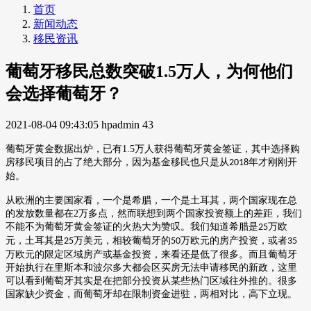
首页
新闻动态
移民资讯
葡萄牙移民总数突破1.5万人，为何他们
会选择葡萄牙？
2021-08-04 09:43:05
hpadmin
43
葡萄牙黄金数据出炉，已有
1.5
万人获得葡萄牙黄金签证，其中选择购
房移民项目的占了绝大部分，因为基金移民也只是从
年才刚刚开
2018
始。
从欧洲的主要国家看，一个是希腊，一个是土耳其，两个国家现在总
的发放数量都在
2
万多点，然而联想到两个国家投资额上的差距，我们
不能不为葡萄牙黄金签证的火热大为赞叹。我们知道希腊是
万欧
25
元，土耳其是
万美元，相较葡萄牙的
万欧元的房产投资，或者
25
50
35
万欧元的限定区域房产或基金投资，来看还是低了很多。而且葡萄牙
开始执行在里斯本和波尔多大都会区买房无法申请移民的新政，这里
可以看到葡萄牙其实是在把部分投资从某些热门区域往外推的。很多
国家缺少资金，而葡萄牙却在限制资金进驻，两相对比，高下立现。