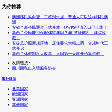
为你推荐
澳洲移民风向变！工签到永居，普通人可以这样移民澳
洲
安省全新移民通道正式开放，OWPS申请入口已上线！
新西兰公民能担保配偶留澳吗？461签证解析，建议收
藏！
安提瓜护照新规落地，居住要求大幅上调，合规时代正
式开启！
新西兰休假制度大改革，入职第一天就开始算年假！
友情链接 :
四川因私出入境服务协会
海外移民
北美国家
欧洲国家
亚洲国家
其他国家