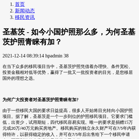
首页
新闻动态
移民资讯
圣基茨 - 如今小国护照那么多，为何圣基
茨护照青睐有加？
2021-12-14 08:39:14
hpadmin
38
在当下众多的移民项目当中，圣基茨护照凭借着办理快、条件宽松、
投资金额相对低等优势，赢得了一批又一批投资者的目光，是您移居
国外的理想之选。
为何广大投资者对圣基茨护照青睐有加
?
由于一些移民大国的要求日益提高，很多人开始将目光转向小国护照
项目。据了解，圣基茨是一个一步到位的护照移民项目。它要求门槛
低，出资少，试用期短，四代移民容易实现。唯一的要求是捐赠
15
万
元或
万
万元购买房地产。移民购买的独立永久财产可在
年内获
20
/40
7/5
得特许，以获得稳定的收入，并可在
年后出售给下一个移民申请
7/5