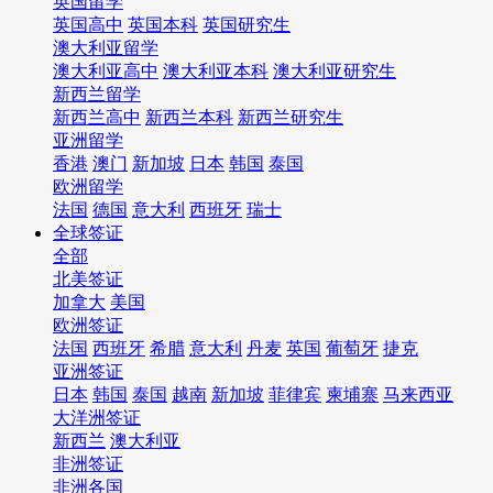
英国留学
英国高中
英国本科
英国研究生
澳大利亚留学
澳大利亚高中
澳大利亚本科
澳大利亚研究生
新西兰留学
新西兰高中
新西兰本科
新西兰研究生
亚洲留学
香港
澳门
新加坡
日本
韩国
泰国
欧洲留学
法国
德国
意大利
西班牙
瑞士
全球签证
全部
北美签证
加拿大
美国
欧洲签证
法国
西班牙
希腊
意大利
丹麦
英国
葡萄牙
捷克
亚洲签证
日本
韩国
泰国
越南
新加坡
菲律宾
柬埔寨
马来西亚
大洋洲签证
新西兰
澳大利亚
非洲签证
非洲各国