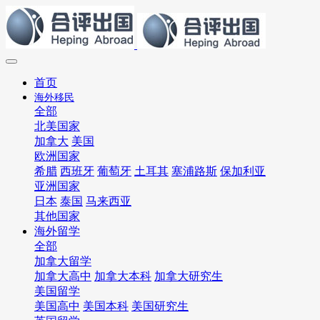
首页
海外移民
全部
北美国家
加拿大
美国
欧洲国家
希腊
西班牙
葡萄牙
土耳其
塞浦路斯
保加利亚
亚洲国家
日本
泰国
马来西亚
其他国家
海外留学
全部
加拿大留学
加拿大高中
加拿大本科
加拿大研究生
美国留学
美国高中
美国本科
美国研究生