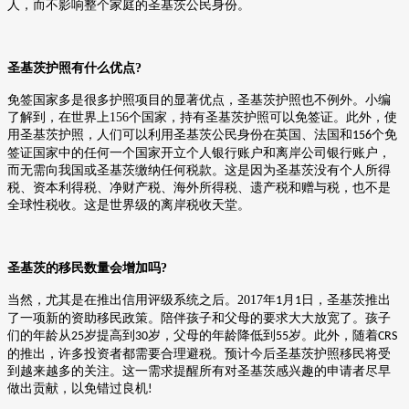
人，而不影响整个家庭的圣基茨公民身份。
圣基茨护照有什么优点
?
免签国家多是很多护照项目的显著优点，圣基茨护照也不例外。小编
了解到，在世界上
156
个国家，持有圣基茨护照可以免签证。此外，使
用圣基茨护照，人们可以利用圣基茨公民身份在英国、法国和
个免
156
签证国家中的任何一个国家开立个人银行账户和离岸公司银行账户，
而无需向我国或圣基茨缴纳任何税款。这是因为圣基茨没有个人所得
税、资本利得税、净财产税、海外所得税、遗产税和赠与税，也不是
全球性税收。这是世界级的离岸税收天堂。
圣基茨的移民数量会增加吗
?
当然，尤其是在推出信用评级系统之后。
2017
年
月
日，圣基茨推出
1
1
了一项新的资助移民政策。陪伴孩子和父母的要求大大放宽了。孩子
们的年龄从
岁提高到
岁，父母的年龄降低到
岁。此外，随着
25
30
55
CRS
的推出，许多投资者都需要合理避税。预计今后圣基茨护照移民将受
到越来越多的关注。这一需求提醒所有对圣基茨感兴趣的申请者尽早
做出贡献，以免错过良机
!