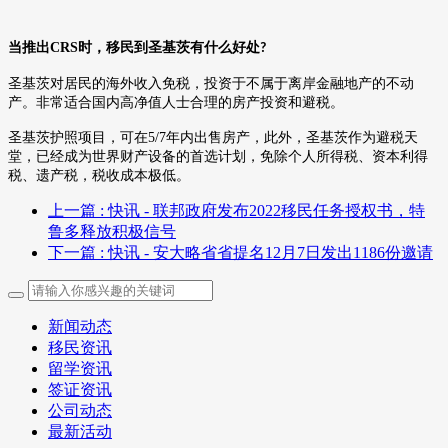
当推出
CRS
时，移民到圣基茨有什么好处
?
圣基茨对居民的海外收入免税，投资于不属于离岸金融地产的不动
产。非常适合国内高净值人士合理的房产投资和避税。
圣基茨护照项目，可在
5/7
年内出售房产，此外，圣基茨作为避税天
堂，已经成为世界财产设备的首选计划，免除个人所得税、资本利得
税、遗产税，税收成本极低。
上一篇
: 快讯 - 联邦政府发布2022移民任务授权书，特
鲁多释放积极信号
下一篇
: 快讯 - 安大略省省提名12月7日发出1186份邀请
新闻动态
移民资讯
留学资讯
签证资讯
公司动态
最新活动