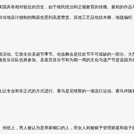
美国具有相对较近的历史，始于殖民统治和正规教育的传播。最初的作品
和当地设计烧制的陶器也受到高度赞赏。其他工艺品包括木雕，地毯编织
祝活动。它发生在圣诞节季节。化妆舞会是狂欢节不可或缺的一部分。大
场音乐乐队也将参加。圣基茨音乐节和为期一周的文化与遗产节是该国另
上以专业和非正式的方式进行。赛马是尼维斯的一项流行运动。赛马伴随
。传统上，男人被认为是养家糊口的人，而女人则被赋予管理家庭和孩子