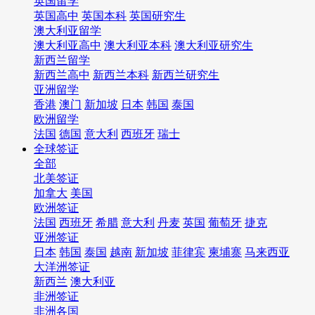
英国留学
英国高中
英国本科
英国研究生
澳大利亚留学
澳大利亚高中
澳大利亚本科
澳大利亚研究生
新西兰留学
新西兰高中
新西兰本科
新西兰研究生
亚洲留学
香港
澳门
新加坡
日本
韩国
泰国
欧洲留学
法国
德国
意大利
西班牙
瑞士
全球签证
全部
北美签证
加拿大
美国
欧洲签证
法国
西班牙
希腊
意大利
丹麦
英国
葡萄牙
捷克
亚洲签证
日本
韩国
泰国
越南
新加坡
菲律宾
柬埔寨
马来西亚
大洋洲签证
新西兰
澳大利亚
非洲签证
非洲各国