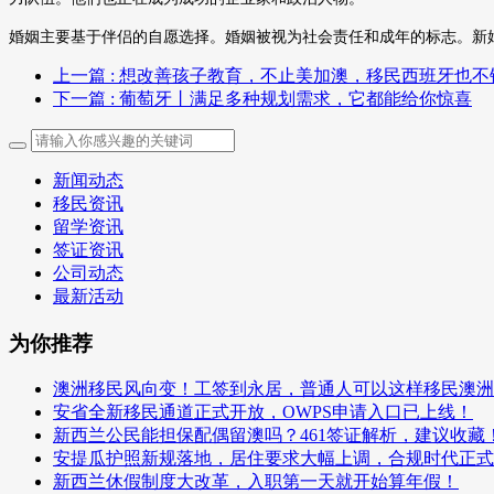
婚姻主要基于伴侣的自愿选择。婚姻被视为社会责任和成年的标志。新
上一篇
: 想改善孩子教育，不止美加澳，移民西班牙也不
下一篇
: 葡萄牙丨满足多种规划需求，它都能给你惊喜
新闻动态
移民资讯
留学资讯
签证资讯
公司动态
最新活动
为你推荐
澳洲移民风向变！工签到永居，普通人可以这样移民澳洲
安省全新移民通道正式开放，OWPS申请入口已上线！
新西兰公民能担保配偶留澳吗？461签证解析，建议收藏
安提瓜护照新规落地，居住要求大幅上调，合规时代正式
新西兰休假制度大改革，入职第一天就开始算年假！