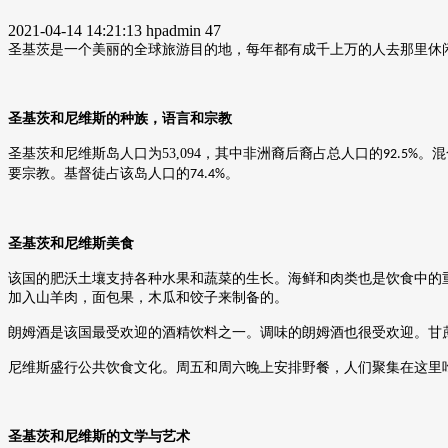
2021-04-14 14:21:13
hpadmin
47
圣基茨是一个美丽的全球旅游目的地，每年都有成千上万的人去那里休
圣基茨和尼维斯的种族，语言和宗教
圣基茨和尼维斯岛人口为
53,094
，其中非洲裔后裔占总人口的
。混
92.5%
要宗教。基督徒占该岛人口的
。
74.4%
圣基茨和尼维斯美食
该国的肥沃土壤支持各种水果和蔬菜的生长。海鲜和肉类也是饮食中的
加入山羊肉，面包果，木瓜和饺子来制备的。
朗姆酒是该国最受欢迎的酒精饮料之一。调味的朗姆酒也很受欢迎。甘
尼维斯盛行公共饮食文化。周五和周六晚上安排野餐，人们聚集在这里
圣基茨和尼维斯的文学与艺术