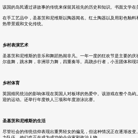
该国的岛民通过讲故事的传统来保留其祖先的历史和知识。书面文学在
在手工艺品中，圣基茨和尼维斯以陶器闻名。红土陶器以及用彩色釉料
热带景观和文化传统。
乡村表演艺术
圣基茨和尼维斯的音乐和舞蹈热闹非凡。一年一度的狂欢节是主要的庆
尔兹舞，跳水舞，非洲菲力舞，四重奏等。高跷步行者，小丑团体和现
乡村体育
英国殖民统治的影响体现在英国人对板球的热爱中。该游戏在整个岛屿
迎的运动。还举行年度铁人三项和年度游泳比赛。
圣基茨和尼维斯的生活
尽管社会的传统信仰表现出重男轻女的偏见，但这种情况正在逐渐改变
力队伍。他们也正在成为成功的企业家和政治人物。