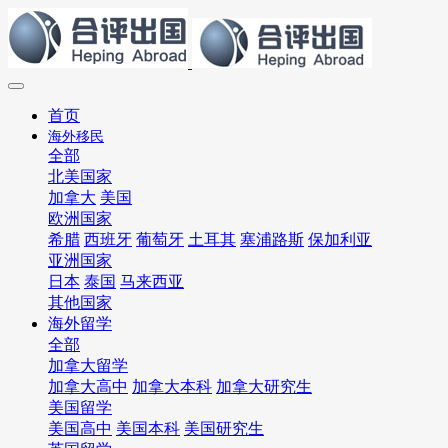
首页
海外移民
全部
北美国家
加拿大
美国
欧洲国家
希腊
西班牙
葡萄牙
土耳其
塞浦路斯
保加利亚
亚洲国家
日本
泰国
马来西亚
其他国家
海外留学
全部
加拿大留学
加拿大高中
加拿大本科
加拿大研究生
美国留学
美国高中
美国本科
美国研究生