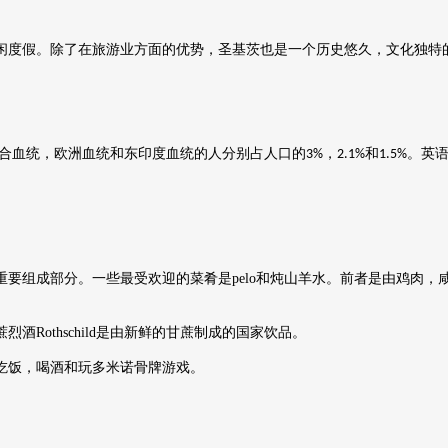
闲度假。除了在旅游业方面的优势，圣基茨也是一个历史悠久，文化独特
合血统，欧洲血统和东印度血统的人分别占人口的
，
和
。英
3%
2.1%
1.5%
重要组成部分。一些最受欢迎的菜肴是
pelo
和炖山羊水。前者是由鸡肉，
蔗烈酒
Rothschild
是由新鲜的甘蔗制成的国家饮品。
吃饭，喝酒和玩多米诺骨牌游戏。