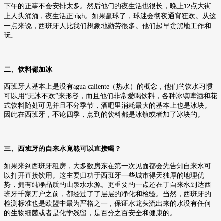
下午的正事不会安排太多。然后他们的夜生活也很长，晚上
点大街
12
上人头涌涌，夜生活正
。如果赢球了，球迷会彻夜通宵狂欢。从这
high
一点来说，西班牙人比我们想象地勤劳很多。他们起早贪黑地工作和
玩。
二、饮料都加冰
西班牙人基本上是没有
agua caliente
（热水）的概念，他们的饮水习惯
可以用“无冰不欢”来形容，而且他们非常爱喝饮料，各种冰镇啤酒和花
式饮料随处可见并且不分季节，酒吧里消耗最大的基本上也是冰块。
因此在西班牙，不论四季，点到的饮料都是冰镇或者加了冰块的。
三、西班牙的自来水竟然可以直接喝？
如果来到西班牙租房，大多数房东在第一次见面都会先告知自来水可
以打开直接饮用。这主要归功于西班牙一些城市得天独厚的地理优
势，拥有纯净品质的山泉水水源。更重要的一点还在于自来水到达西
班牙千家万户之前，都经过了了层层的净化和检验。当然，西班牙的
检测标准也是欧盟中最为严格之一，保证水龙头流出来的水没有任何
的生物细菌或者是化学残留，是百分之百安全和健康的。