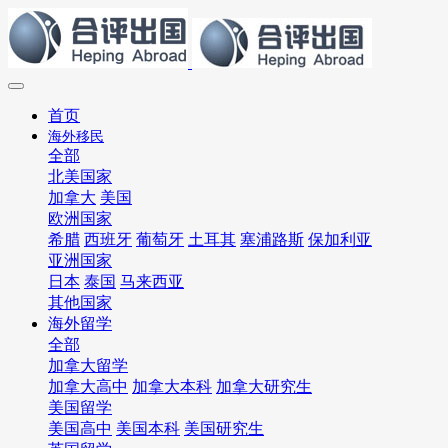
首页
海外移民
全部
北美国家
加拿大
美国
欧洲国家
希腊
西班牙
葡萄牙
土耳其
塞浦路斯
保加利亚
亚洲国家
日本
泰国
马来西亚
其他国家
海外留学
全部
加拿大留学
加拿大高中
加拿大本科
加拿大研究生
美国留学
美国高中
美国本科
美国研究生