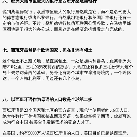
六、欧洲大陆市值最大的银行是西班牙桑坦德银行
说到桑坦德银行，欧洲市值最大的银行居然就是它，而不是名气更大
的德意志银行或者巴黎银行。当然桑坦德银行和英国汇丰银行还有一
定的市值差距。不过，桑坦德银行模仿互联网公司谷歌，在马德里郊
区圈地建了很大的办公城，而且这是在经济危机爆发之前完成的。
七、西班牙虽然是个欧洲国家，但在非洲有领土
这个领土不是殖民地，是直属领土。一处是加纳利群岛，距离非洲大
陆
210
公里，三毛的男友荷西的故乡。到现在还有很多三毛粉来到这个
岛上去寻访荷西的墓碑。另外还有两个城市在摩洛哥境内，一个叫休
达，一个叫梅利利亚，周边还有几个小岛。
八、以西班牙语作为母语的人口数是全球第二多
西班牙语是
23
个国家和地区的官方语言，现总计使用者约
亿人口。
5.6
绝大多数拉丁美洲国家都说西班牙语，如果你掌握了西语，你就可以
成为符合中国
拉美合作发展需求的黄金人才了。
-
在美国，约有
5000
万人说西班牙语的人口，美国目前已超越西班牙、