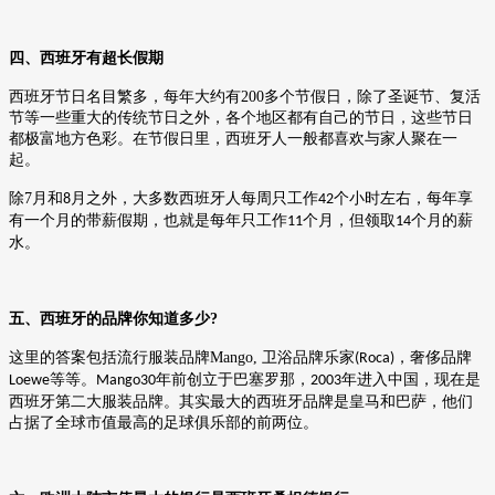
四、西班牙有超长假期
西班牙节日名目繁多，每年大约有
200
多个节假日，除了圣诞节、复活
节等一些重大的传统节日之外，各个地区都有自己的节日，这些节日
都极富地方色彩。在节假日里，西班牙人一般都喜欢与家人聚在一
起。
除
7
月和
月之外，大多数西班牙人每周只工作
个小时左右，每年享
8
42
有一个月的带薪假期，也就是每年只工作
个月，但领取
个月的薪
11
14
水。
五、西班牙的品牌你知道多少
?
这里的答案包括流行服装品牌
Mango,
卫浴品牌乐家
，奢侈品牌
(Roca)
等等。
年前创立于巴塞罗那，
年进入中国，现在是
Loewe
Mango30
2003
西班牙第二大服装品牌。其实最大的西班牙品牌是皇马和巴萨，他们
占据了全球市值最高的足球俱乐部的前两位。