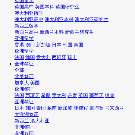
英国留学
英国高中
英国本科
英国研究生
澳大利亚留学
澳大利亚高中
澳大利亚本科
澳大利亚研究生
新西兰留学
新西兰高中
新西兰本科
新西兰研究生
亚洲留学
香港
澳门
新加坡
日本
韩国
泰国
欧洲留学
法国
德国
意大利
西班牙
瑞士
全球签证
全部
北美签证
加拿大
美国
欧洲签证
法国
西班牙
希腊
意大利
丹麦
英国
葡萄牙
捷克
亚洲签证
日本
韩国
泰国
越南
新加坡
菲律宾
柬埔寨
马来西亚
大洋洲签证
新西兰
澳大利亚
非洲签证
非洲各国