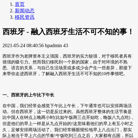
首页
新闻动态
移民资讯
西班牙 - 融入西班牙生活不可不知的事！
2021-05-24 08:40:56
hpadmin
43
西班牙作为老牌资本主义强国，西班牙的实力较强，对于移民者具有
很强的吸引力。然而我们移民到一个新的国家，由于对环境的不熟
悉、语言的关系，与自己生活场景或多或少会产生一些差异，那接下
来带你走进西班牙，了解融入西班牙生活不可不知的
10
件事情吧。
一、西班牙的上午比下午长
在中国，我们经常会感觉下午比上午长，下午通常也可以安排两场活
动。但在西班牙，这一切是反过来的。虽然西班牙整体的生活节奏是
比中国人在钟点上晚两小时
(
比如午饭两三点开始吃，晚饭八九点吃
，
)
但是他们的早上一样是从九点开始的
这意味着他们的早上有五小时之
!
久，足够安排两场活动了。我们经常睡眼惺忪地早上八点出门，那实
际上相当于早上六点的节奏
午饭吃到三点之后，大家都有点困，所以
!