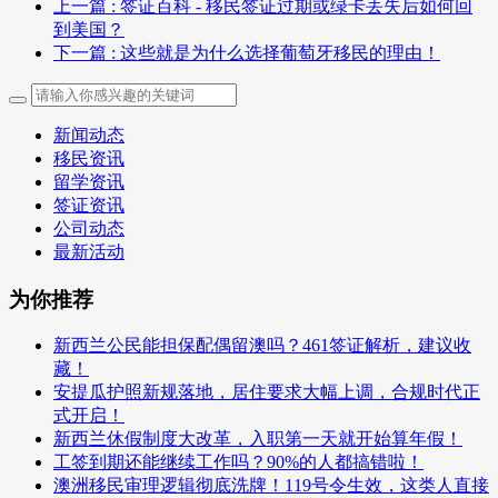
上一篇
: 签证百科 - 移民签证过期或绿卡丢失后如何回
到美国？
下一篇
: 这些就是为什么选择葡萄牙移民的理由！
新闻动态
移民资讯
留学资讯
签证资讯
公司动态
最新活动
为你推荐
新西兰公民能担保配偶留澳吗？461签证解析，建议收
藏！
安提瓜护照新规落地，居住要求大幅上调，合规时代正
式开启！
新西兰休假制度大改革，入职第一天就开始算年假！
工签到期还能继续工作吗？90%的人都搞错啦！
澳洲移民审理逻辑彻底洗牌！119号令生效，这类人直接