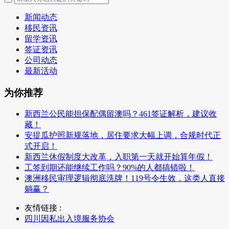
新闻动态
移民资讯
留学资讯
签证资讯
公司动态
最新活动
为你推荐
新西兰公民能担保配偶留澳吗？461签证解析，建议收
藏！
安提瓜护照新规落地，居住要求大幅上调，合规时代正
式开启！
新西兰休假制度大改革，入职第一天就开始算年假！
工签到期还能继续工作吗？90%的人都搞错啦！
澳洲移民审理逻辑彻底洗牌！119号令生效，这类人直接
躺赢？
友情链接 :
四川因私出入境服务协会