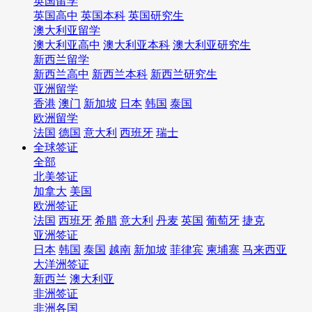
英国留学
英国高中
英国本科
英国研究生
澳大利亚留学
澳大利亚高中
澳大利亚本科
澳大利亚研究生
新西兰留学
新西兰高中
新西兰本科
新西兰研究生
亚洲留学
香港
澳门
新加坡
日本
韩国
泰国
欧洲留学
法国
德国
意大利
西班牙
瑞士
全球签证
全部
北美签证
加拿大
美国
欧洲签证
法国
西班牙
希腊
意大利
丹麦
英国
葡萄牙
捷克
亚洲签证
日本
韩国
泰国
越南
新加坡
菲律宾
柬埔寨
马来西亚
大洋洲签证
新西兰
澳大利亚
非洲签证
非洲各国