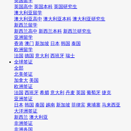
英国留学
英国高中
英国本科
英国研究生
澳大利亚留学
澳大利亚高中
澳大利亚本科
澳大利亚研究生
新西兰留学
新西兰高中
新西兰本科
新西兰研究生
亚洲留学
香港
澳门
新加坡
日本
韩国
泰国
欧洲留学
法国
德国
意大利
西班牙
瑞士
全球签证
全部
北美签证
加拿大
美国
欧洲签证
法国
西班牙
希腊
意大利
丹麦
英国
葡萄牙
捷克
亚洲签证
日本
韩国
泰国
越南
新加坡
菲律宾
柬埔寨
马来西亚
大洋洲签证
新西兰
澳大利亚
非洲签证
非洲各国