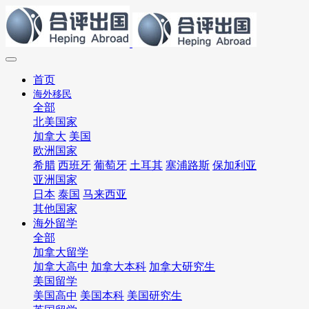
首页
海外移民
全部
北美国家
加拿大
美国
欧洲国家
希腊
西班牙
葡萄牙
土耳其
塞浦路斯
保加利亚
亚洲国家
日本
泰国
马来西亚
其他国家
海外留学
全部
加拿大留学
加拿大高中
加拿大本科
加拿大研究生
美国留学
美国高中
美国本科
美国研究生