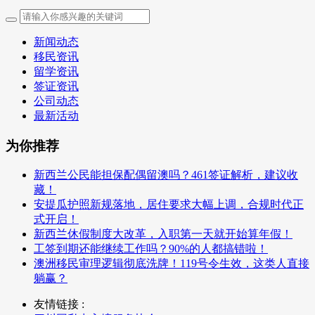
新闻动态
移民资讯
留学资讯
签证资讯
公司动态
最新活动
为你推荐
新西兰公民能担保配偶留澳吗？461签证解析，建议收
藏！
安提瓜护照新规落地，居住要求大幅上调，合规时代正
式开启！
新西兰休假制度大改革，入职第一天就开始算年假！
工签到期还能继续工作吗？90%的人都搞错啦！
澳洲移民审理逻辑彻底洗牌！119号令生效，这类人直接
躺赢？
友情链接 :