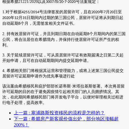
根据希腊
21221/2020
以及
Β
号法案规定：
3007/
/20-7-2020
1.
对于根据
号法律签发的居留许可，且在
年
月
日至
4251/2014
2020
7
20
年
月
日期间内过期的第三国公民，居留许可证将从到期日起
2020
12
31
自动延期
个月，无需签发相关文件证书。
8
2.
持有效居留许可证，并且到期日期在自动延期
个月期间内的第三国
8
公民，将合法居住在希腊境内，并保持行使居留许可证所产生的权
利。
3.
关于延续居留许可证，可从原居留许可证有效期届满之日第二天起
开始申请，且可在自动延期期间内提交延期申请。
4.
希腊相关部门将根据其运营和管理能力，或将上述第三国公民提交
居留许可证延期申请作为优先事项进行处
该法案由希腊移民和庇护部部长诺蒂斯
·米塔拉基斯签署。本次将居留
许可延期的目的在于避免因疫情引起相关部门的人员拥挤情况。其
次，在此期间希腊移民部门将开发电子平台，以便对审理相关过程进
行电子处理，提高效率。
上一篇
: 塞浦路斯投资移民的流程是怎样的？
下一篇
: 希腊房产新客观价值出炉，部分地区涨幅超
200%！