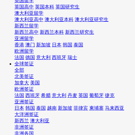
英国留学
英国高中
英国本科
英国研究生
澳大利亚留学
澳大利亚高中
澳大利亚本科
澳大利亚研究生
新西兰留学
新西兰高中
新西兰本科
新西兰研究生
亚洲留学
香港
澳门
新加坡
日本
韩国
泰国
欧洲留学
法国
德国
意大利
西班牙
瑞士
全球签证
全部
北美签证
加拿大
美国
欧洲签证
法国
西班牙
希腊
意大利
丹麦
英国
葡萄牙
捷克
亚洲签证
日本
韩国
泰国
越南
新加坡
菲律宾
柬埔寨
马来西亚
大洋洲签证
新西兰
澳大利亚
非洲签证
非洲各国