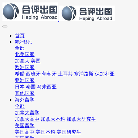
首页
海外移民
全部
北美国家
加拿大
美国
欧洲国家
希腊
西班牙
葡萄牙
土耳其
塞浦路斯
保加利亚
亚洲国家
日本
泰国
马来西亚
其他国家
海外留学
全部
加拿大留学
加拿大高中
加拿大本科
加拿大研究生
美国留学
美国高中
美国本科
美国研究生