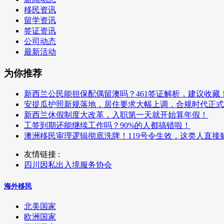
移民资讯
留学资讯
签证资讯
公司动态
最新活动
为你推荐
新西兰公民能担保配偶留澳吗？461签证解析，建议收藏
安提瓜护照新规落地，居住要求大幅上调，合规时代正式
新西兰休假制度大改革，入职第一天就开始算年假！
工签到期还能继续工作吗？90%的人都搞错啦！
澳洲移民审理逻辑彻底洗牌！119号令生效，这类人直接
友情链接 :
四川因私出入境服务协会
海外移民
北美国家
欧洲国家