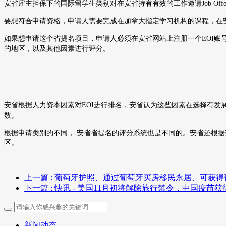
安省雇主担保下的国际留学生类别对在安省持有有效的工作邀请
Job Offe
要想符合申请资格，申请人需要完成在加拿大指定学习机构的课程，在
如果想申请这个省提名项目，申请人必须在安省网站上注册一个
EOI
账
的地区，以及其他因素进行评分。
安省根据人力资本因素对
EOI
进行排名，安省认为这些因素在选择有发
数。
根据申请类别的不同，
安省省提名的评分系统也是不同的。安省还根据
区。
上一篇
: 葡萄牙护照、通过葡萄牙买房移民永居、可获
下一篇
: 快讯 - 美国11月初将解除旅行禁令，中国疫
新闻动态