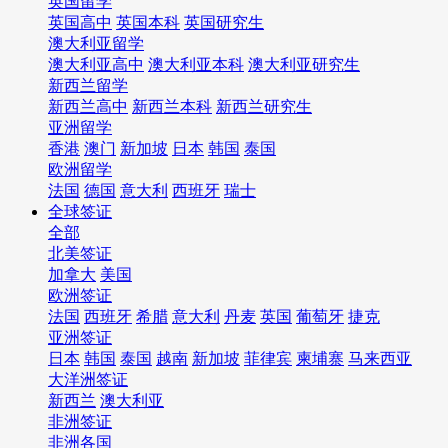
英国留学
英国高中
英国本科
英国研究生
澳大利亚留学
澳大利亚高中
澳大利亚本科
澳大利亚研究生
新西兰留学
新西兰高中
新西兰本科
新西兰研究生
亚洲留学
香港
澳门
新加坡
日本
韩国
泰国
欧洲留学
法国
德国
意大利
西班牙
瑞士
全球签证
全部
北美签证
加拿大
美国
欧洲签证
法国
西班牙
希腊
意大利
丹麦
英国
葡萄牙
捷克
亚洲签证
日本
韩国
泰国
越南
新加坡
菲律宾
柬埔寨
马来西亚
大洋洲签证
新西兰
澳大利亚
非洲签证
非洲各国