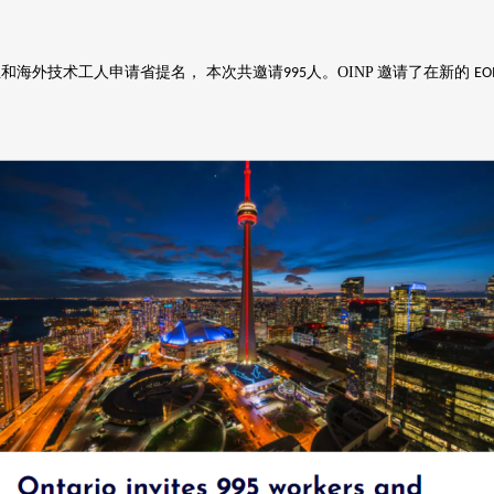
和海外技术工人申请省提名， 本次共邀请
人。
OINP
邀请了在新的
995
EO