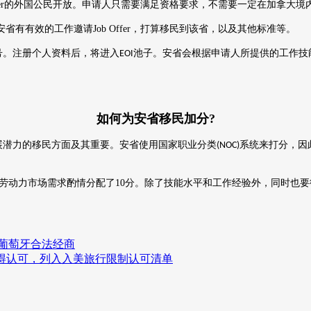
r
的外国公民开放。申请人只需要满足资格要求，不需要一定在加拿大境
安省有有效的工作邀请
Job Offer
，打算移民到该省，以及其他标准等。
号。注册个人资料后，将进入
池子。安省会根据申请人所提供的工作技
EOI
如何为安省移民加分?
展潜力的移民方面及其重要。安省使用国家职业分类
系统来打分，因
(NOC)
劳动力市场需求酌情分配了
10
分。除了技能水平和工作经验外，同时也要
得葡萄牙合法经商
苗获得认可，列入入美旅行限制认可清单