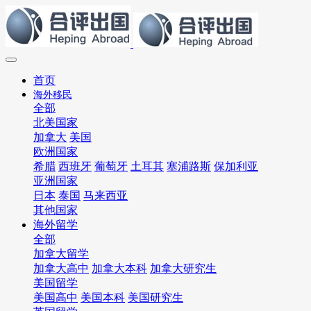
首页
海外移民
全部
北美国家
加拿大
美国
欧洲国家
希腊
西班牙
葡萄牙
土耳其
塞浦路斯
保加利亚
亚洲国家
日本
泰国
马来西亚
其他国家
海外留学
全部
加拿大留学
加拿大高中
加拿大本科
加拿大研究生
美国留学
美国高中
美国本科
美国研究生