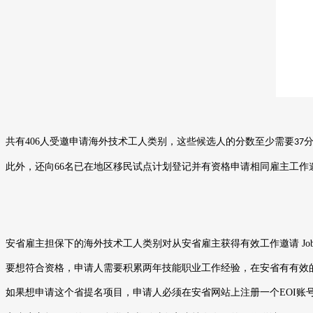
共有
406
人受邀申请海外技术工人类别，这些候选人的分数至少需要
37
此外，还向
66
名已在地区移民试点计划登记并有资格申请相同雇主工作
安省雇主担保下的海外技术工人类别对从安省雇主获得有效工作邀请
Job
要想符合资格，申请人需要积累两年技能职业工作经验，在安省有有效
如果想申请这个省提名项目，申请人必须在安省网站上注册一个
EOI
账