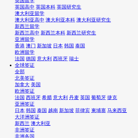
英国留学
英国高中
英国本科
英国研究生
澳大利亚留学
澳大利亚高中
澳大利亚本科
澳大利亚研究生
新西兰留学
新西兰高中
新西兰本科
新西兰研究生
亚洲留学
香港
澳门
新加坡
日本
韩国
泰国
欧洲留学
法国
德国
意大利
西班牙
瑞士
全球签证
全部
北美签证
加拿大
美国
欧洲签证
法国
西班牙
希腊
意大利
丹麦
英国
葡萄牙
捷克
亚洲签证
日本
韩国
泰国
越南
新加坡
菲律宾
柬埔寨
马来西亚
大洋洲签证
新西兰
澳大利亚
非洲签证
非洲各国