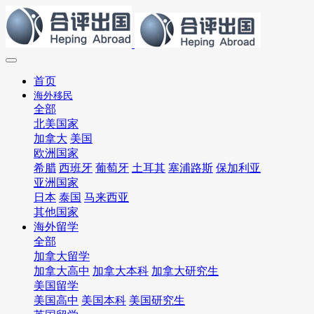
首页
海外移民
全部
北美国家
加拿大
美国
欧洲国家
希腊
西班牙
葡萄牙
土耳其
塞浦路斯
保加利亚
亚洲国家
日本
泰国
马来西亚
其他国家
海外留学
全部
加拿大留学
加拿大高中
加拿大本科
加拿大研究生
美国留学
美国高中
美国本科
美国研究生