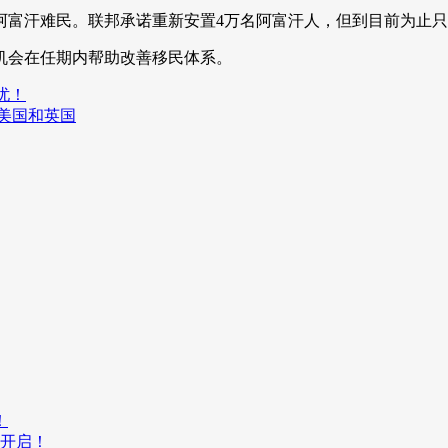
富汗难民。联邦承诺重新安置4万名阿富汗人，但到目前为止只安置
机会在任期内帮助改善移民体系。
忧！
民美国和英国
！
开启！