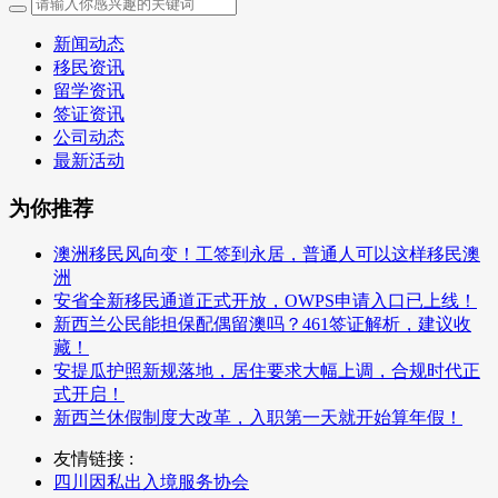
新闻动态
移民资讯
留学资讯
签证资讯
公司动态
最新活动
为你推荐
澳洲移民风向变！工签到永居，普通人可以这样移民澳
洲
安省全新移民通道正式开放，OWPS申请入口已上线！
新西兰公民能担保配偶留澳吗？461签证解析，建议收
藏！
安提瓜护照新规落地，居住要求大幅上调，合规时代正
式开启！
新西兰休假制度大改革，入职第一天就开始算年假！
友情链接 :
四川因私出入境服务协会