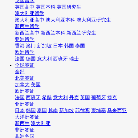
英国留学
英国高中
英国本科
英国研究生
澳大利亚留学
澳大利亚高中
澳大利亚本科
澳大利亚研究生
新西兰留学
新西兰高中
新西兰本科
新西兰研究生
亚洲留学
香港
澳门
新加坡
日本
韩国
泰国
欧洲留学
法国
德国
意大利
西班牙
瑞士
全球签证
全部
北美签证
加拿大
美国
欧洲签证
法国
西班牙
希腊
意大利
丹麦
英国
葡萄牙
捷克
亚洲签证
日本
韩国
泰国
越南
新加坡
菲律宾
柬埔寨
马来西亚
大洋洲签证
新西兰
澳大利亚
非洲签证
非洲各国